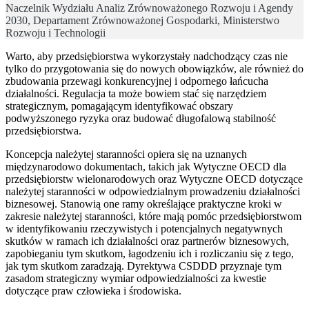
Naczelnik Wydziału Analiz Zrównoważonego Rozwoju i Agendy
2030, Departament Zrównoważonej Gospodarki, Ministerstwo
Rozwoju i Technologii
Warto, aby przedsiębiorstwa wykorzystały nadchodzący czas nie
tylko do przygotowania się do nowych obowiązków, ale również do
zbudowania przewagi konkurencyjnej i odpornego łańcucha
działalności. Regulacja ta może bowiem stać się narzędziem
strategicznym, pomagającym identyfikować obszary
podwyższonego ryzyka oraz budować długofalową stabilność
przedsiębiorstwa.
Koncepcja należytej staranności opiera się na uznanych
międzynarodowo dokumentach, takich jak Wytyczne OECD dla
przedsiębiorstw wielonarodowych oraz Wytyczne OECD dotyczące
należytej staranności w odpowiedzialnym prowadzeniu działalności
biznesowej. Stanowią one ramy określające praktyczne kroki w
zakresie należytej staranności, które mają pomóc przedsiębiorstwom
w identyfikowaniu rzeczywistych i potencjalnych negatywnych
skutków w ramach ich działalności oraz partnerów biznesowych,
zapobieganiu tym skutkom, łagodzeniu ich i rozliczaniu się z tego,
jak tym skutkom zaradzają. Dyrektywa CSDDD przyznaje tym
zasadom strategiczny wymiar odpowiedzialności za kwestie
dotyczące praw człowieka i środowiska.