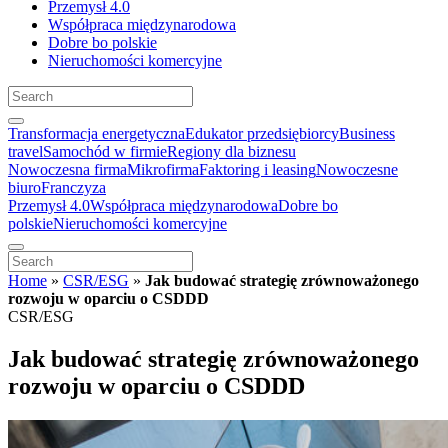
Przemysł 4.0
Współpraca międzynarodowa
Dobre bo polskie
Nieruchomości komercyjne
Transformacja energetyczna
Edukator przedsiębiorcy
Business
travel
Samochód w firmie
Regiony dla biznesu
Nowoczesna firma
Mikrofirma
Faktoring i leasing
Nowoczesne
biuro
Franczyza
Przemysł 4.0
Współpraca międzynarodowa
Dobre bo
polskie
Nieruchomości komercyjne
Home
»
CSR/ESG
»
Jak budować strategię zrównoważonego
rozwoju w oparciu o CSDDD
CSR/ESG
Jak budować strategię zrównoważonego
rozwoju w oparciu o CSDDD