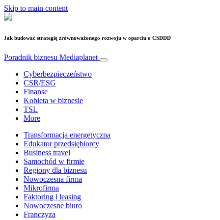
Skip to main content
Jak budować strategię zrównoważonego rozwoju w oparciu o CSDDD
Poradnik biznesu
Mediaplanet
Cyberbezpieczeństwo
CSR/ESG
Finanse
Kobieta w biznesie
TSL
More
Transformacja energetyczna
Edukator przedsiębiorcy
Business travel
Samochód w firmie
Regiony dla biznesu
Nowoczesna firma
Mikrofirma
Faktoring i leasing
Nowoczesne biuro
Franczyza