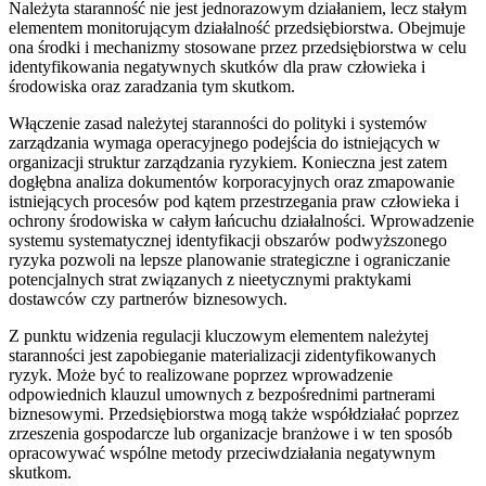
Należyta staranność nie jest jednorazowym działaniem, lecz stałym
elementem monitorującym działalność przedsiębiorstwa. Obejmuje
ona środki i mechanizmy stosowane przez przedsiębiorstwa w celu
identyfikowania negatywnych skutków dla praw człowieka i
środowiska oraz zaradzania tym skutkom.
Włączenie zasad należytej staranności do polityki i systemów
zarządzania wymaga operacyjnego podejścia do istniejących w
organizacji struktur zarządzania ryzykiem. Konieczna jest zatem
dogłębna analiza dokumentów korporacyjnych oraz zmapowanie
istniejących procesów pod kątem przestrzegania praw człowieka i
ochrony środowiska w całym łańcuchu działalności. Wprowadzenie
systemu systematycznej identyfikacji obszarów podwyższonego
ryzyka pozwoli na lepsze planowanie strategiczne i ograniczanie
potencjalnych strat związanych z nieetycznymi praktykami
dostawców czy partnerów biznesowych.
Z punktu widzenia regulacji kluczowym elementem należytej
staranności jest zapobieganie materializacji zidentyfikowanych
ryzyk. Może być to realizowane poprzez wprowadzenie
odpowiednich klauzul umownych z bezpośrednimi partnerami
biznesowymi. Przedsiębiorstwa mogą także współdziałać poprzez
zrzeszenia gospodarcze lub organizacje branżowe i w ten sposób
opracowywać wspólne metody przeciwdziałania negatywnym
skutkom.