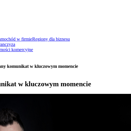
amochód w firmie
Regiony dla biznesu
ranczyza
mości komercyjne
owany komunikat w kluczowym momencie
munikat w kluczowym momencie