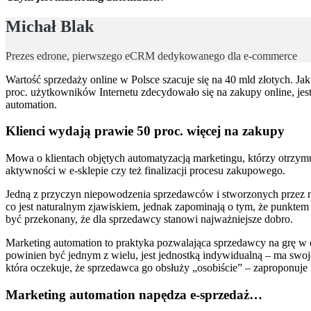
Michał Blak
Prezes edrone, pierwszego eCRM dedykowanego dla e-commerce
Wartość sprzedaży online w Polsce szacuje się na 40 mld złotych. 
proc. użytkowników Internetu zdecydowało się na zakupy online, je
automation.
Klienci wydają prawie 50 proc. więcej na zakupy
Mowa o klientach objętych automatyzacją marketingu, którzy otrzym
aktywności w e-sklepie czy też finalizacji procesu zakupowego.
Jedną z przyczyn niepowodzenia sprzedawców i stworzonych przez nic
co jest naturalnym zjawiskiem, jednak zapominają o tym, że punkte
być przekonany, że dla sprzedawcy stanowi najważniejsze dobro.
Marketing automation to praktyka pozwalająca sprzedawcy na grę w o
powinien być jednym z wielu, jest jednostką indywidualną – ma swoje
która oczekuje, że sprzedawca go obsłuży „osobiście” – zaproponuje
Marketing automation napędza e-sprzedaż…