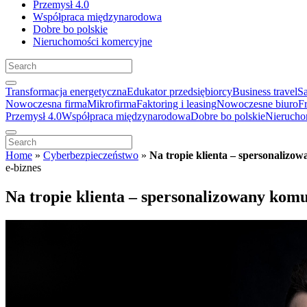
Przemysł 4.0
Współpraca międzynarodowa
Dobre bo polskie
Nieruchomości komercyjne
Transformacja energetyczna
Edukator przedsiębiorcy
Business travel
S
Nowoczesna firma
Mikrofirma
Faktoring i leasing
Nowoczesne biuro
F
Przemysł 4.0
Współpraca międzynarodowa
Dobre bo polskie
Nierucho
Home
»
Cyberbezpieczeństwo
»
Na tropie klienta – spersonaliz
e-biznes
Na tropie klienta – spersonalizowany ko