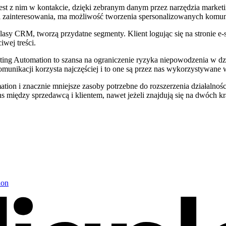
st z nim w kontakcie, dzięki zebranym danym przez narzędzia marketin
i zainteresowania, ma możliwość tworzenia spersonalizowanych komun
 klasy CRM, tworzą przydatne segmenty. Klient logując się na stronie e
wej treści.
eting Automation to szansa na ograniczenie ryzyka niepowodzenia w dz
komunikacji korzysta najczęściej i to one są przez nas wykorzystywane
on i znacznie mniejsze zasoby potrzebne do rozszerzenia działalności
s między sprzedawcą i klientem, nawet jeżeli znajdują się na dwóch kr
ion