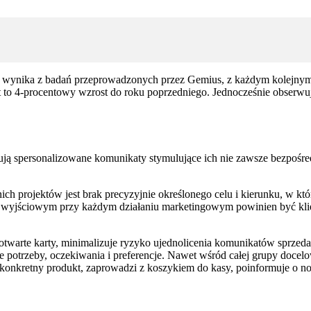
Jak wynika z badań przeprowadzonych przez Gemius, z każdym kolejnym
st to 4-procentowy wzrost do roku poprzedniego. Jednocześnie obserw
ują spersonalizowane komunikaty stymulujące ich nie zawsze bezpośr
h projektów jest brak precyzyjnie określonego celu i kierunku, w któ
m wyjściowym przy każdym działaniu marketingowym powinien być klien
twarte karty, minimalizuje ryzyko ujednolicenia komunikatów sprzeda
 potrzeby, oczekiwania i preferencje. Nawet wśród całej grupy docelo
 konkretny produkt, zaprowadzi z koszykiem do kasy, poinformuje o n