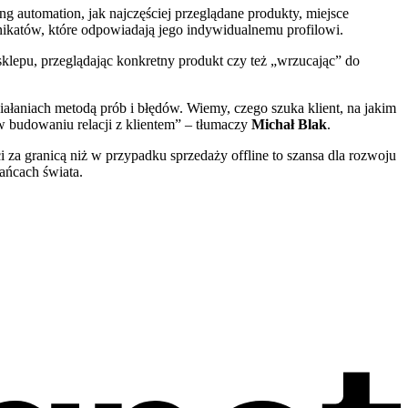
g automation, jak najczęściej przeglądane produkty, miejsce
ikatów, które odpowiadają jego indywidualnemu profilowi.
-sklepu, przeglądając konkretny produkt czy też „wrzucając” do
iałaniach metodą prób i błędów. Wiemy, czego szuka klient, na jakim
 w budowaniu relacji z klientem” – tłumaczy
Michał Blak
.
 za granicą niż w przypadku sprzedaży offline to szansa dla rozwoju
ańcach świata.