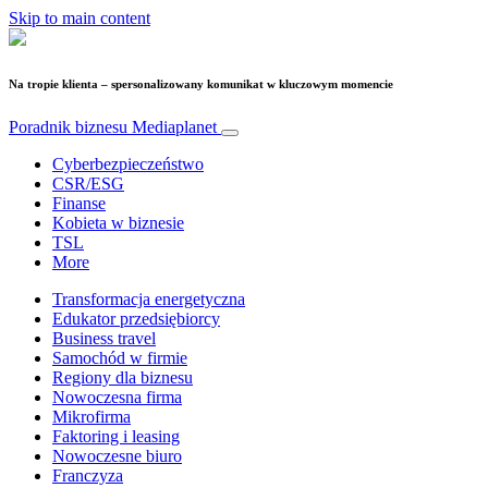
Skip to main content
Na tropie klienta – spersonalizowany komunikat w kluczowym momencie
Poradnik biznesu
Mediaplanet
Cyberbezpieczeństwo
CSR/ESG
Finanse
Kobieta w biznesie
TSL
More
Transformacja energetyczna
Edukator przedsiębiorcy
Business travel
Samochód w firmie
Regiony dla biznesu
Nowoczesna firma
Mikrofirma
Faktoring i leasing
Nowoczesne biuro
Franczyza