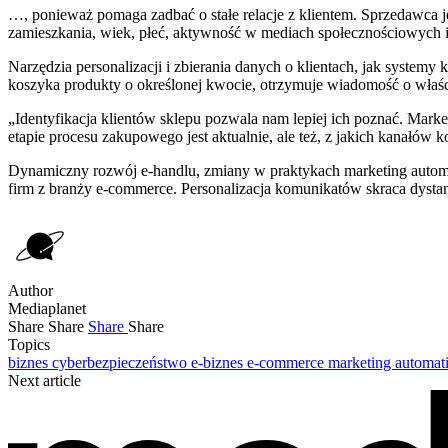
…, ponieważ pomaga zadbać o stałe relacje z klientem. Sprzedawca je
zamieszkania, wiek, płeć, aktywność w mediach społecznościowych 
Narzędzia personalizacji i zbierania danych o klientach, jak systemy
koszyka produkty o określonej kwocie, otrzymuje wiadomość o właści
„Identyfikacja klientów sklepu pozwala nam lepiej ich poznać. Mark
etapie procesu zakupowego jest aktualnie, ale też, z jakich kanałów 
Dynamiczny rozwój e-handlu, zmiany w praktykach marketing automati
firm z branży e-commerce. Personalizacja komunikatów skraca dystan
Author
Mediaplanet
Share
Share
Share
Share
Topics
biznes
cyberbezpieczeństwo
e-biznes
e-commerce
marketing automat
Next article