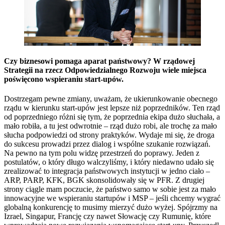
Czy biznesowi pomaga aparat państwowy? W rządowej
Strategii na rzecz Odpowiedzialnego Rozwoju wiele miejsca
poświęcono wspieraniu start-upów.
Dostrzegam pewne zmiany, uważam, że ukierunkowanie obecnego
rządu w kierunku start-upów jest lepsze niż poprzedników. Ten rząd
od poprzedniego różni się tym, że poprzednia ekipa dużo słuchała, a
mało robiła, a tu jest odwrotnie – rząd dużo robi, ale trochę za mało
słucha podpowiedzi od strony praktyków. Wydaje mi się, że droga
do sukcesu prowadzi przez dialog i wspólne szukanie rozwiązań.
Na pewno na tym polu widzę przestrzeń do poprawy. Jeden z
postulatów, o który długo walczyliśmy, i który niedawno udało się
zrealizować to integracja państwowych instytucji w jedno ciało –
ARP, PARP, KFK, BGK skonsolidowały się w PFR. Z drugiej
strony ciągle mam poczucie, że państwo samo w sobie jest za mało
innowacyjne we wspieraniu startupów i MSP – jeśli chcemy wygrać
globalną konkurencję to musimy mierzyć dużo wyżej. Spójrzmy na
Izrael, Singapur, Francję czy nawet Słowację czy Rumunię, które