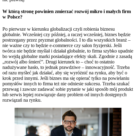
W którą stronę powinien zmierzać rozwój mikro i małych firm
w Polsce?
Po pierwsze w kierunku globalizacji czyli robienia biznesu
globalnie. Wcześniej czy później, a raczej wcześniej, biznes będzie
postrzegany przez pryzmat globalności. I to dla wszystkich branż –
nie ważne czy to będzie e-commerce czy salon fryzjerski. Jeśli
twórca nie będzie myślał i działał globalnie, to firma szybko upadnie
bo wejdą globalne marki posiadające efekty skali. Zgodnie z zasadą
„rozwój albo śmierć”. Drugi kierunek to – choć to ostatnio
nadużywane hasło, to jednak prawdziwe – innowacyjność. Trzeba
od razu myśleć jak działać, aby się wyróżnić na rynku, aby być o
krok przed innymi. Jeśli biznes ma się opierać tylko na powielaniu
pomysłów innych to firma też nie odniesie sukcesu. Trzeba szukać
przewag i zawsze zadawać sobie pytanie w jaki sposób mój produkt
lub serwis lepiej rozwiązuje dany problem od innych dostępnych
rozwiązań na rynku.