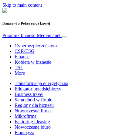
Skip to main content
Biznesowi w Polsce coraz łatwiej
Poradnik biznesu
Mediaplanet
Cyberbezpieczeństwo
CSR/ESG
Finanse
Kobieta w biznesie
TSL
More
Transformacja energetyczna
Edukator przedsiębiorcy
Business travel
Samochód w firmie
Regiony dla biznesu
Nowoczesna firma
Mikrofirma
Faktoring i leasing
Nowoczesne biuro
Franczyza