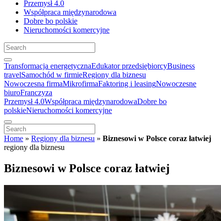
Przemysł 4.0
Współpraca międzynarodowa
Dobre bo polskie
Nieruchomości komercyjne
Transformacja energetyczna
Edukator przedsiębiorcy
Business
travel
Samochód w firmie
Regiony dla biznesu
Nowoczesna firma
Mikrofirma
Faktoring i leasing
Nowoczesne
biuro
Franczyza
Przemysł 4.0
Współpraca międzynarodowa
Dobre bo
polskie
Nieruchomości komercyjne
Home
»
Regiony dla biznesu
»
Biznesowi w Polsce coraz łatwiej
regiony dla biznesu
Biznesowi w Polsce coraz łatwiej