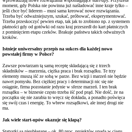
wprowadzają nowe rozwiązania wspomagające start-upy. Przyszedł
moment, gdy Polska nie powinna już naśladować inne kraje tylko –
jeśli chce być liderem – musi sama kreować nowe rozwiązania.
Trzeba być odważniejszym, szukać, próbować, eksperymentować.
Trzeba przeskoczyć pewien etap, tak jak to zrobiono np. z systemem
płatności gdy od gotówki od razu kraj przeszedł do kart płatniczych
z pominięciem etapu czeków. Brakuje państwu takich odważnych
kroków.
Istnieje uniwersalny przepis na sukces dla każdej nowo
powstałej firmy w Polsce?
Zawsze powtarzam tą samą receptę składającą się z trzech
składników – marzenia, ciężka praca i brak rozsądku. Te trzy
elementy muszą iść ze sobą w parze. Bez wizji i marzeń nie będzie
nawet pomysłu. Bez ciężkiej pracy i determinacji nic się nie
osiągnie, firma pozostanie jedynie w sferze marzeń. I ten brak
rozsądku – w biznesie często trzeba iść pod prąd. Nie dość, że na
początku się nie zarabia to wręcz się dokłada, a ponadto poświęca
się swój czas i energię. To wbrew rozsądkowi, ale innej drogi nie
ma.
Jak wiele start-upów okazuje się klapą?
Statystki są nieubłagane – ok. 80 proc. projektów upada w ciągu