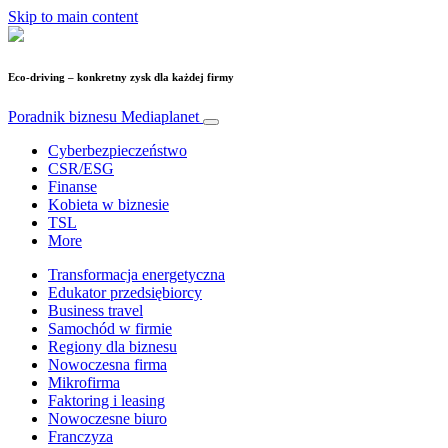
Skip to main content
Eco-driving – konkretny zysk dla każdej firmy
Poradnik biznesu
Mediaplanet
Cyberbezpieczeństwo
CSR/ESG
Finanse
Kobieta w biznesie
TSL
More
Transformacja energetyczna
Edukator przedsiębiorcy
Business travel
Samochód w firmie
Regiony dla biznesu
Nowoczesna firma
Mikrofirma
Faktoring i leasing
Nowoczesne biuro
Franczyza