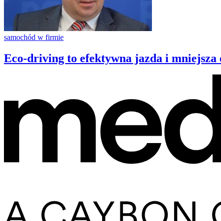
samochód w firmie
Eco-driving to efektywna jazda i mniejsza 