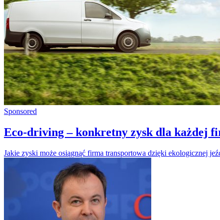
Sponsored
Eco-driving – konkretny zysk dla każdej f
Jakie zyski może osiągnąć firma transportowa dzięki ekologicznej jeź