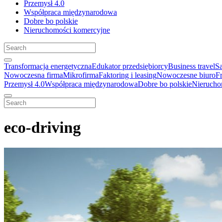
Przemysł 4.0
Współpraca międzynarodowa
Dobre bo polskie
Nieruchomości komercyjne
Transformacja energetyczna
Edukator przedsiębiorcy
Business travel
S
Nowoczesna firma
Mikrofirma
Faktoring i leasing
Nowoczesne biuro
F
Przemysł 4.0
Współpraca międzynarodowa
Dobre bo polskie
Nierucho
eco-driving