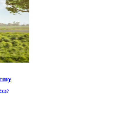
irmy
dzie?