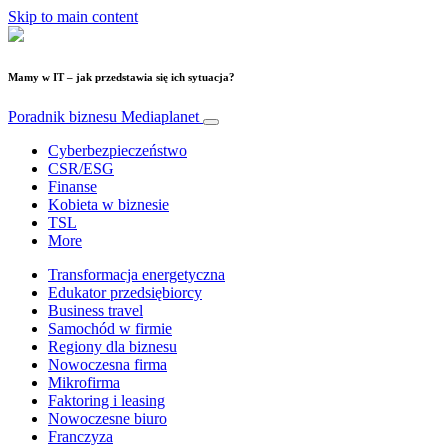
Skip to main content
Mamy w IT – jak przedstawia się ich sytuacja?
Poradnik biznesu
Mediaplanet
Cyberbezpieczeństwo
CSR/ESG
Finanse
Kobieta w biznesie
TSL
More
Transformacja energetyczna
Edukator przedsiębiorcy
Business travel
Samochód w firmie
Regiony dla biznesu
Nowoczesna firma
Mikrofirma
Faktoring i leasing
Nowoczesne biuro
Franczyza