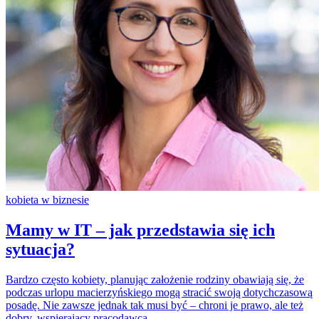
kobieta w biznesie
Mamy w IT – jak przedstawia się ich
sytuacja?
Bardzo często kobiety, planując założenie rodziny obawiają się, że
podczas urlopu macierzyńskiego mogą stracić swoją dotychczasową
posadę. Nie zawsze jednak tak musi być – chroni je prawo, ale też
dobry, wspierający pracodawca.