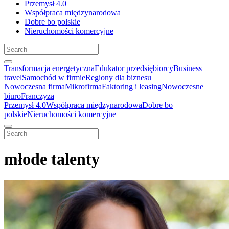
Przemysł 4.0
Współpraca międzynarodowa
Dobre bo polskie
Nieruchomości komercyjne
Transformacja energetyczna
Edukator przedsiębiorcy
Business
travel
Samochód w firmie
Regiony dla biznesu
Nowoczesna firma
Mikrofirma
Faktoring i leasing
Nowoczesne
biuro
Franczyza
Przemysł 4.0
Współpraca międzynarodowa
Dobre bo
polskie
Nieruchomości komercyjne
młode talenty