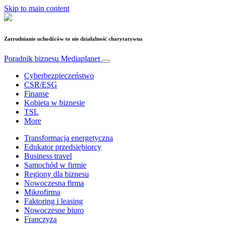
Skip to main content
Zatrudnianie uchodźców to nie działalność charytatywna
Poradnik biznesu
Mediaplanet
Cyberbezpieczeństwo
CSR/ESG
Finanse
Kobieta w biznesie
TSL
More
Transformacja energetyczna
Edukator przedsiębiorcy
Business travel
Samochód w firmie
Regiony dla biznesu
Nowoczesna firma
Mikrofirma
Faktoring i leasing
Nowoczesne biuro
Franczyza