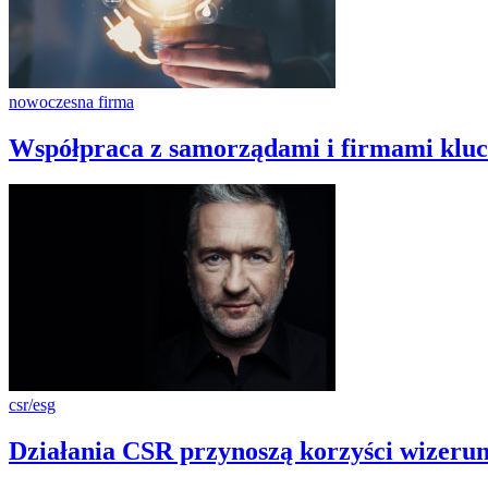
nowoczesna firma
Współpraca z samorządami i firmami klu
csr/esg
Działania CSR przynoszą korzyści wizerunk