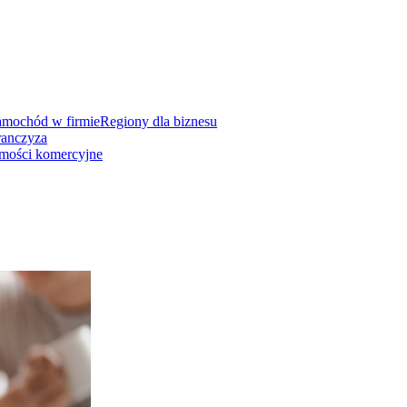
amochód w firmie
Regiony dla biznesu
ranczyza
mości komercyjne