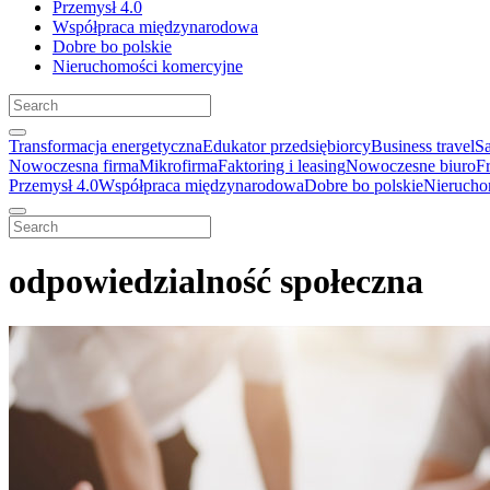
Przemysł 4.0
Współpraca międzynarodowa
Dobre bo polskie
Nieruchomości komercyjne
Transformacja energetyczna
Edukator przedsiębiorcy
Business travel
S
Nowoczesna firma
Mikrofirma
Faktoring i leasing
Nowoczesne biuro
F
Przemysł 4.0
Współpraca międzynarodowa
Dobre bo polskie
Nierucho
odpowiedzialność społeczna