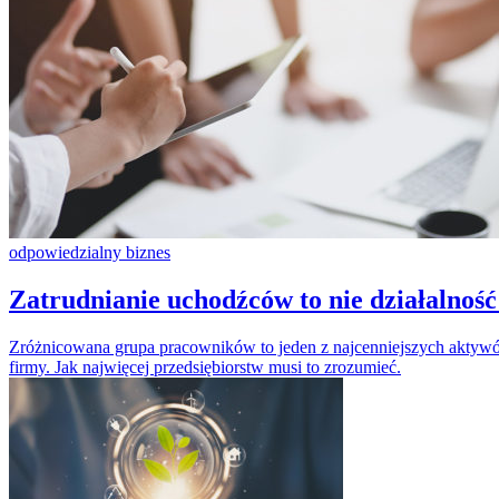
odpowiedzialny biznes
Zatrudnianie uchodźców to nie działalnoś
Zróżnicowana grupa pracowników to jeden z najcenniejszych aktywów
firmy. Jak najwięcej przedsiębiorstw musi to zrozumieć.