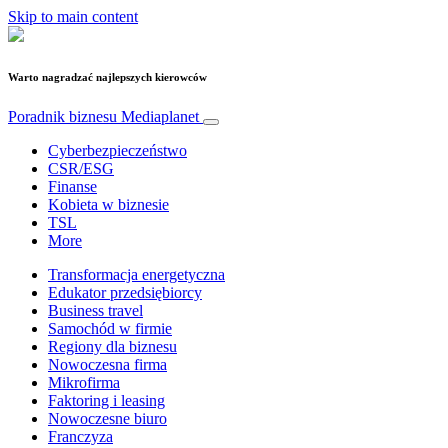
Skip to main content
Warto nagradzać najlepszych kierowców
Poradnik biznesu
Mediaplanet
Cyberbezpieczeństwo
CSR/ESG
Finanse
Kobieta w biznesie
TSL
More
Transformacja energetyczna
Edukator przedsiębiorcy
Business travel
Samochód w firmie
Regiony dla biznesu
Nowoczesna firma
Mikrofirma
Faktoring i leasing
Nowoczesne biuro
Franczyza