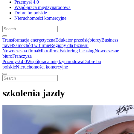
Przemysł 4.0
Współpraca międzynarodowa
Dobre bo polskie
Nieruchomości komercyjne
Transformacja energetyczna
Edukator przedsiębiorcy
Business
travel
Samochód w firmie
Regiony dla biznesu
Nowoczesna firma
Mikrofirma
Faktoring i leasing
Nowoczesne
biuro
Franczyza
Przemysł 4.0
Współpraca międzynarodowa
Dobre bo
polskie
Nieruchomości komercyjne
szkolenia jazdy