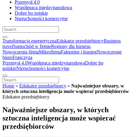
Przemysł 4.0
Współpraca międzynarodowa
Dobre bo polskie
Nieruchomości komercyjne
Transformacja energetyczna
Edukator przedsiębiorcy
Business
travel
Samochód w firmie
Regiony dla biznesu
Nowoczesna firma
Mikrofirma
Faktoring i leasing
Nowoczesne
biuro
Franczyza
Przemysł 4.0
Współpraca międzynarodowa
Dobre bo
polskie
Nieruchomości komercyjne
Home
»
Edukator przedsiębiorcy
»
Najważniejsze obszary, w
których sztuczna inteligencja może wspierać przedsiębiorców
Edukator przedsiębiorcy
Najważniejsze obszary, w których
sztuczna inteligencja może wspierać
przedsiębiorców