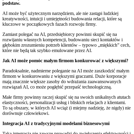
podstaw.
AI może być użytecznym narzędziem, ale nie zastąpi ludzkiej
kreatywności, intuicji i umiejętności budowania relacji, które są
kluczowe w początkowych fazach rozwoju firmy.
Zamiast polegać na AI, przedsiębiorcy powinni skupić się na
rozwijaniu własnych kompetencji, budowaniu sieci kontaktów i
głębokim zrozumieniu potrzeb klientów – typowo „miękkich” cech,
które nie będą tak szybko emulowane przez AI.
Jak AI może pomóc małym firmom konkurować z większymi?
Paradoksalnie, nadmierne poleganie na AI może zaszkodzić małym
firmom w konkurowaniu z większymi graczami. Duże korporacje
mają znacznie większe zasoby do wdrażania zaawansowanych
rozwiązań AI, co może pogłębić przepaść technologiczną.
Małe firmy powinny raczej skupić się na swoich unikalnych atutach
elastyczności, personalizacji usług i bliskich relacjach z klientami.
To są obszary, w których AI wciąż (i miejmy nadzieję, że nigdy) nie
dorównuje człowiekowi.
Integracja AI z tradycyjnymi modelami biznesowymi
Taka integracja nie zawsze prowadzi do zwiększenia efektywności i