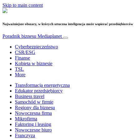
Skip to main content
Najważniejsze obszary, w których sztuczna inteligencja może wspierać przedsiębiorców
Poradnik biznesu
Mediaplanet
Cyberbezpieczeństwo
CSR/ESG
Finanse
Kobieta w biznesie
TSL
More
Transformacja energetyczna
Edukator przedsiębiorcy
Business travel
Samochód w firmie
Regiony dla biznesu
Nowoczesna firma
Mikrofirma
Faktoring i leasing
Nowoczesne biuro
Franczyza