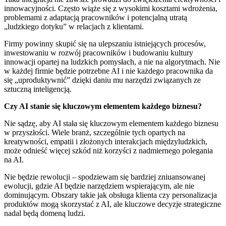
innowacyjności. Często wiąże się z wysokimi kosztami wdrożenia,
problemami z adaptacją pracowników i potencjalną utratą
„ludzkiego dotyku” w relacjach z klientami.
Firmy powinny skupić się na ulepszaniu istniejących procesów,
inwestowaniu w rozwój pracowników i budowaniu kultury
innowacji opartej na ludzkich pomysłach, a nie na algorytmach. Nie
w każdej firmie będzie potrzebne AI i nie każdego pracownika da
się „uproduktywnić” dzięki daniu mu narzędzi związanych ze
sztuczną inteligencją.
Czy AI stanie się kluczowym elementem każdego biznesu?
Nie sądzę, aby AI stała się kluczowym elementem każdego biznesu
w przyszłości. Wiele branż, szczególnie tych opartych na
kreatywności, empatii i złożonych interakcjach międzyludzkich,
może odnieść więcej szkód niż korzyści z nadmiernego polegania
na AI.
Nie będzie rewolucji – spodziewam się bardziej zniuansowanej
ewolucji, gdzie AI będzie narzędziem wspierającym, ale nie
dominującym. Obszary takie jak obsługa klienta czy personalizacja
produktów mogą skorzystać z AI, ale kluczowe decyzje strategiczne
nadal będą domeną ludzi.