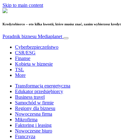
Skip to main content
Kredytobiorco – oto kilka kwestii, które musisz znać, zanim wybierzesz kredyt
Poradnik biznesu
Mediaplanet
Cyberbezpieczeństwo
CSR/ESG
Finanse
Kobieta w biznesie
TSL
More
Transformacja energetyczna
Edukator przedsiębiorcy
Business travel
Samochód w firmie
Regiony dla biznesu
Nowoczesna firma
Mikrofirma
Faktoring i leasing
Nowoczesne biuro
Franczyza