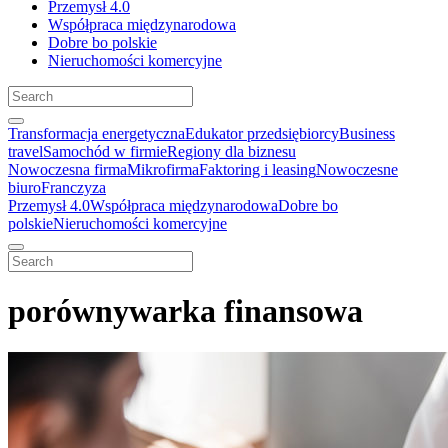
Przemysł 4.0
Współpraca międzynarodowa
Dobre bo polskie
Nieruchomości komercyjne
Transformacja energetyczna
Edukator przedsiębiorcy
Business
travel
Samochód w firmie
Regiony dla biznesu
Nowoczesna firma
Mikrofirma
Faktoring i leasing
Nowoczesne
biuro
Franczyza
Przemysł 4.0
Współpraca międzynarodowa
Dobre bo
polskie
Nieruchomości komercyjne
porównywarka finansowa