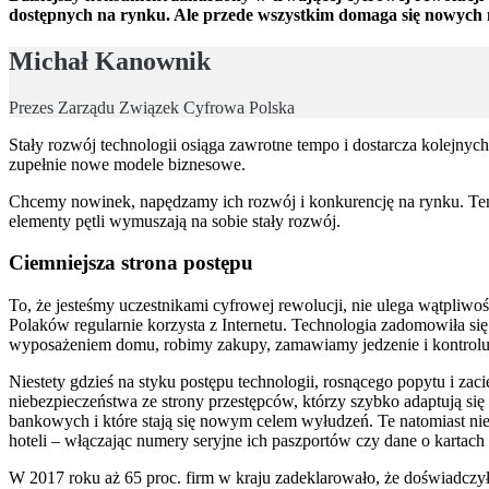
dostępnych na rynku. Ale przede wszystkim domaga się nowych m
Michał Kanownik
Prezes Zarządu Związek Cyfrowa Polska
Stały rozwój technologii osiąga zawrotne tempo i dostarcza kolejnyc
zupełnie nowe modele biznesowe.
Chcemy nowinek, napędzamy ich rozwój i konkurencję na rynku. Ten 
elementy pętli wymuszają na sobie stały rozwój.
Ciemniejsza strona postępu
To, że jesteśmy uczestnikami cyfrowej rewolucji, nie ulega wątpliwo
Polaków regularnie korzysta z Internetu. Technologia zadomowiła si
wyposażeniem domu, robimy zakupy, zamawiamy jedzenie i kontroluj
Niestety gdzieś na styku postępu technologii, rosnącego popytu i zac
niebezpieczeństwa ze strony przestępców, którzy szybko adaptują się
bankowych i które stają się nowym celem wyłudzeń. Te natomiast nie
hoteli – włączając numery seryjne ich paszportów czy dane o kartach 
W 2017 roku aż 65 proc. firm w kraju zadeklarowało, że doświadczy