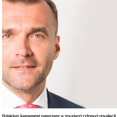
Dzisiejszy konsument zanurzony w trwającej cyfrowej rewolucji 