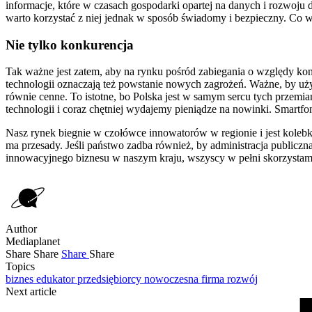
informacje, które w czasach gospodarki opartej na danych i rozwoju d
warto korzystać z niej jednak w sposób świadomy i bezpieczny. Co 
Nie tylko konkurencja
Tak ważne jest zatem, aby na rynku pośród zabiegania o względy kon
technologii oznaczają też powstanie nowych zagrożeń. Ważne, by użytk
równie cenne. To istotne, bo Polska jest w samym sercu tych przemia
technologii i coraz chętniej wydajemy pieniądze na nowinki. Smartf
Nasz rynek biegnie w czołówce innowatorów w regionie i jest kolebk
ma przesady. Jeśli państwo zadba również, by administracja publicz
innowacyjnego biznesu w naszym kraju, wszyscy w pełni skorzystamy 
Author
Mediaplanet
Share
Share
Share
Share
Topics
biznes
edukator przedsiębiorcy
nowoczesna firma
rozwój
Next article