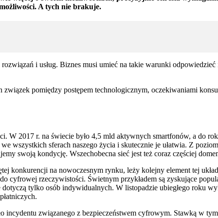
ożliwości. A tych nie brakuje.
h rozwiązań i usług. Biznes musi umieć na takie warunki odpowiedzieć 
związek pomiędzy postępem technologicznym, oczekiwaniami konsument
ści. W 2017 r. na świecie było 4,5 mld aktywnych smartfonów, a do ro
ę we wszystkich sferach naszego życia i skutecznie je ułatwia. Z pozi
emy swoją kondycję. Wszechobecna sieć jest też coraz częściej dome
iętej konkurencji na nowoczesnym rynku, leży kolejny element tej ukła
 do cyfrowej rzeczywistości. Świetnym przykładem są zyskujące popula
 dotyczą tylko osób indywidualnych. W listopadzie ubiegłego roku wyk
płatniczych.
ło incydentu związanego z bezpieczeństwem cyfrowym. Stawką w tym wy