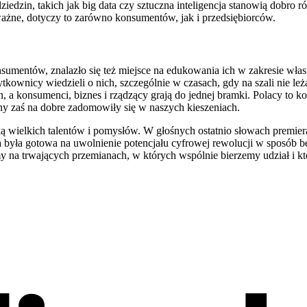
ziedzin, takich jak big data czy sztuczna inteligencja stanowią dobro
ważne, dotyczy to zarówno konsumentów, jak i przedsiębiorców.
sumentów, znalazło się też miejsce na edukowania ich w zakresie wła
ownicy wiedzieli o nich, szczególnie w czasach, gdy na szali nie leżą 
n, a konsumenci, biznes i rządzący grają do jednej bramki. Polacy to
ony zaś na dobre zadomowiły się w naszych kieszeniach.
ą wielkich talentów i pomysłów. W głośnych ostatnio słowach premiera
na była gotowa na uwolnienie potencjału cyfrowej rewolucji w sposób 
na trwających przemianach, w których wspólnie bierzemy udział i któ