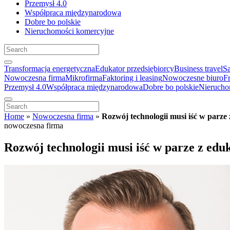
Przemysł 4.0
Współpraca międzynarodowa
Dobre bo polskie
Nieruchomości komercyjne
Transformacja energetyczna
Edukator przedsiębiorcy
Business travel
S
Nowoczesna firma
Mikrofirma
Faktoring i leasing
Nowoczesne biuro
F
Przemysł 4.0
Współpraca międzynarodowa
Dobre bo polskie
Nierucho
Home
»
Nowoczesna firma
»
Rozwój technologii musi iść w parze
nowoczesna firma
Rozwój technologii musi iść w parze z edu