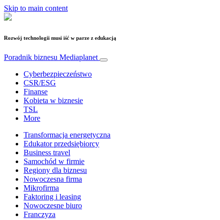
Skip to main content
Rozwój technologii musi iść w parze z edukacją
Poradnik biznesu
Mediaplanet
Cyberbezpieczeństwo
CSR/ESG
Finanse
Kobieta w biznesie
TSL
More
Transformacja energetyczna
Edukator przedsiębiorcy
Business travel
Samochód w firmie
Regiony dla biznesu
Nowoczesna firma
Mikrofirma
Faktoring i leasing
Nowoczesne biuro
Franczyza