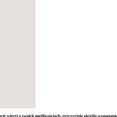
wie więcej o swoich możliwościach, precyzyjnie określa wymagania 