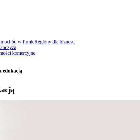
amochód w firmie
Regiony dla biznesu
ranczyza
mości komercyjne
 z edukacją
kacją