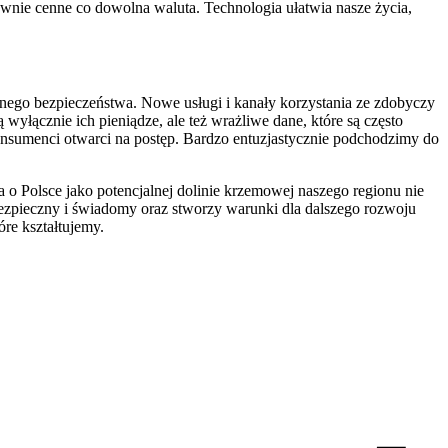
 równie cenne co dowolna waluta. Technologia ułatwia nasze życia,
snego bezpieczeństwa. Nowe usługi i kanały korzystania ze zdobyczy
wyłącznie ich pieniądze, ale też wrażliwe dane, które są często
 konsumenci otwarci na postęp. Bardzo entuzjastycznie podchodzimy do
 o Polsce jako potencjalnej dolinie krzemowej naszego regionu nie
bezpieczny i świadomy oraz stworzy warunki dla dalszego rozwoju
re kształtujemy.