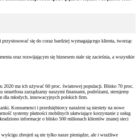
i przystosować się do coraz bardziej wymagającego klienta, tworząc
a oraz rozwijającym się biznesem stale się zacieśnia, a wszystkie
ku 2020 ma ich używać 60 proc. światowej populacji. Blisko 70 proc.
omu smartfona zarządzamy naszymi finansami, podróżami, sterujemy
m dla młodych, innowacyjnych polskich firm.
danki. Konsumenci i przedsiębiorcy narażeni są niestety na nowe
rność systemy płatności mobilnych ułatwiające korzystanie z usług
radziono informacje o blisko 500 milionach klientów znanej sieci
ścigu zbrojeń są nie tylko nasze pieniądze, ale i wrażliwe