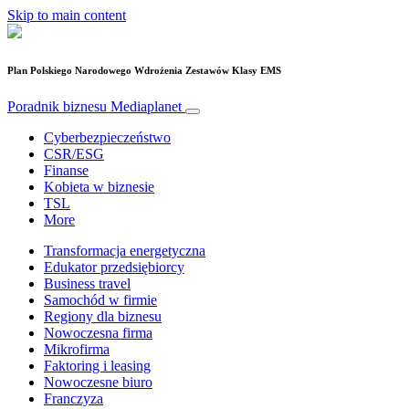
Skip to main content
Plan Polskiego Narodowego Wdrożenia Zestawów Klasy EMS
Poradnik biznesu
Mediaplanet
Cyberbezpieczeństwo
CSR/ESG
Finanse
Kobieta w biznesie
TSL
More
Transformacja energetyczna
Edukator przedsiębiorcy
Business travel
Samochód w firmie
Regiony dla biznesu
Nowoczesna firma
Mikrofirma
Faktoring i leasing
Nowoczesne biuro
Franczyza