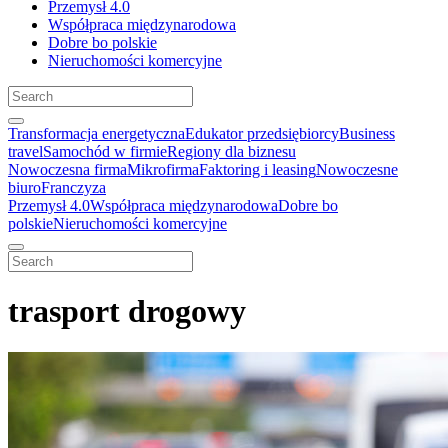
Przemysł 4.0
Współpraca międzynarodowa
Dobre bo polskie
Nieruchomości komercyjne
Transformacja energetyczna
Edukator przedsiębiorcy
Business
travel
Samochód w firmie
Regiony dla biznesu
Nowoczesna firma
Mikrofirma
Faktoring i leasing
Nowoczesne
biuro
Franczyza
Przemysł 4.0
Współpraca międzynarodowa
Dobre bo
polskie
Nieruchomości komercyjne
trasport drogowy