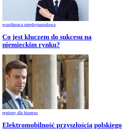
współpraca międzynarodowa
Co jest kluczem do sukcesu na
niemieckim rynku?
regiony dla biznesu
Elektromobilność przyszłością polskiego