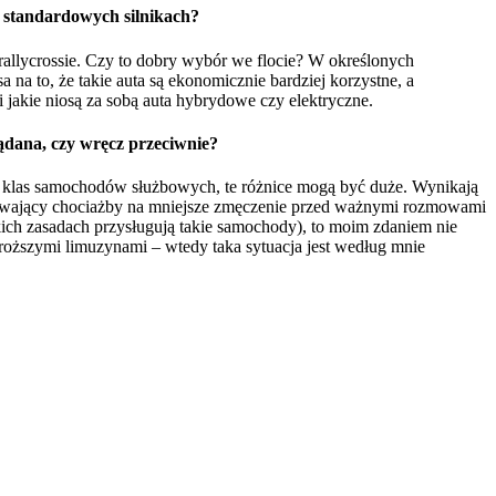
o standardowych silnikach?
rallycrossie. Czy to dobry wybór we flocie? W określonych
na to, że takie auta są ekonomicznie bardziej korzystne, a
 jakie niosą za sobą auta hybrydowe czy elektryczne.
ądana, czy wręcz przeciwnie?
ych klas samochodów służbowych, te różnice mogą być duże. Wynikają
pływający chociażby na mniejsze zmęczenie przed ważnymi rozmowami
akich zasadach przysługują takie samochody), to moim zdaniem nie
jdroższymi limuzynami – wtedy taka sytuacja jest według mnie