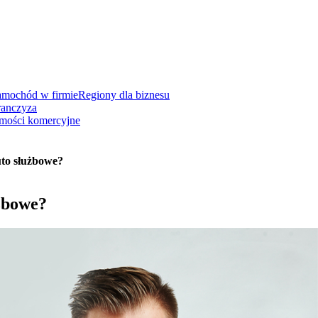
amochód w firmie
Regiony dla biznesu
ranczyza
mości komercyjne
uto służbowe?
użbowe?