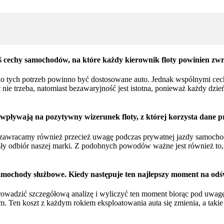
ieś cechy samochodów, na które każdy kierownik floty powinien zw
i do tych potrzeb powinno być dostosowane auto. Jednak wspólnymi ce
e trzeba, natomiast bezawaryjność jest istotna, ponieważ każdy dzień, 
i wpływają na pozytywny wizerunek floty, z której korzysta dane p
kt zawracamy również przecież uwagę podczas prywatnej jazdy samocho
y odbiór naszej marki. Z podobnych powodów ważne jest również to, 
samochody służbowe. Kiedy następuje ten najlepszy moment na odśw
prowadzić szczegółową analizę i wyliczyć ten moment biorąc pod uwag
m. Ten koszt z każdym rokiem eksploatowania auta się zmienia, a taki