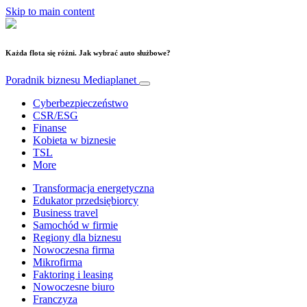
Skip to main content
Każda flota się różni. Jak wybrać auto służbowe?
Poradnik biznesu
Mediaplanet
Cyberbezpieczeństwo
CSR/ESG
Finanse
Kobieta w biznesie
TSL
More
Transformacja energetyczna
Edukator przedsiębiorcy
Business travel
Samochód w firmie
Regiony dla biznesu
Nowoczesna firma
Mikrofirma
Faktoring i leasing
Nowoczesne biuro
Franczyza