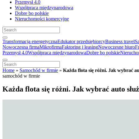
Przemysł 4.0
Współpraca międzynarodowa
Dobre bo polskie
Nieruchomości komercyjne
Transformacja energetyczna
Edukator przedsiębiorcy
Business travel
S
Nowoczesna firma
Mikrofirma
Faktoring i leasing
Nowoczesne biuro
F
Przemysł 4.0
Współpraca międzynarodowa
Dobre bo polskie
Nierucho
Home
»
Samochód w firmie
»
Każda flota się różni. Jak wybrać a
samochód w firmie
Każda flota się różni. Jak wybrać auto sł