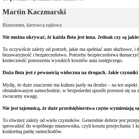
Martin Kaczmarski
Biznesmen, kierowca rajdowy
Nie można ukrywać, że każda flota jest inna. Jednak czy są jak
To oczywiście zależy od potrzeb, jakie ma spełniać auto służbowe, 
bezawaryjność i bezpieczeństwo. Potrzeby bezpieczeństwa tłumaczyć ni
konieczność ponoszenia wysokich kosztów auta zastępczego.
Duża flota jest z pewnością widoczna na drogach. Jakie czynnik
Myślę, że duże znaczenie ma kultura jazdy na drodze – na ten aspe
obrandowanym samochodzie, w bezpośredni sposób przenosi się na zł
zwracamy uwagę.
Nie jest tajemnicą, że duże przedsiębiorstwa często wymieniają 
To również zależy od wielu czynników. Generalnie dobrze jest prze
sprowadzić do wspólnego mianownika, czyli kosztu przejechania 1 k
konkretną partię samochodów.