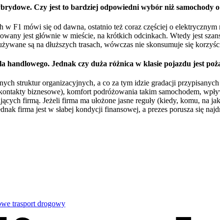
hybrydowe. Czy jest to bardziej odpowiedni wybór niż samochody 
h w F1 mówi się od dawna, ostatnio też coraz częściej o elektrycznym 
any jest głównie w mieście, na krótkich odcinkach. Wtedy jest szansa 
używane są na dłuższych trasach, wówczas nie skonsumuje się korzyści
a handlowego. Jednak czy duża różnica w klasie pojazdu jest poż
anych struktur organizacyjnych, a co za tym idzie gradacji przypisan
owe kontakty biznesowe), komfort podróżowania takim samochodem, w
ących firmą. Jeżeli firma ma ułożone jasne reguły (kiedy, komu, na j
dnak firma jest w słabej kondycji finansowej, a prezes porusza się na
bowe
trasport drogowy