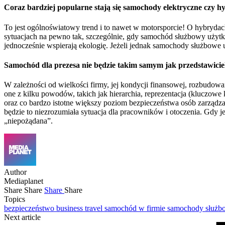
Coraz bardziej popularne stają się samochody elektryczne czy 
To jest ogólnoświatowy trend i to nawet w motorsporcie! O hybrydac
sytuacjach na pewno tak, szczególnie, gdy samochód służbowy użytkow
jednocześnie wspierają ekologię. Jeżeli jednak samochody służbowe 
Samochód dla prezesa nie będzie takim samym jak przedstawiciel
W zależności od wielkości firmy, jej kondycji finansowej, rozbudow
one z kilku powodów, takich jak hierarchia, reprezentacja (klucz
oraz co bardzo istotne większy poziom bezpieczeństwa osób zarządzaj
będzie to niezrozumiała sytuacja dla pracowników i otoczenia. Gdy je
„niepożądana”.
Author
Mediaplanet
Share
Share
Share
Share
Topics
bezpieczeństwo
business travel
samochód w firmie
samochody służ
Next article