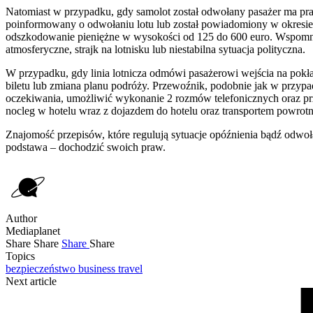
Natomiast w przypadku, gdy samolot został odwołany pasażer ma prawo
poinformowany o odwołaniu lotu lub został powiadomiony w okresie 
odszkodowanie pieniężne w wysokości od 125 do 600 euro. Wspomnian
atmosferyczne, strajk na lotnisku lub niestabilna sytuacja polityczna.
W przypadku, gdy linia lotnicza odmówi pasażerowi wejścia na pokła
biletu lub zmiana planu podróży. Przewoźnik, podobnie jak w przypa
oczekiwania, umożliwić wykonanie 2 rozmów telefonicznych oraz pr
nocleg w hotelu wraz z dojazdem do hotelu oraz transportem powrotn
Znajomość przepisów, które regulują sytuacje opóźnienia bądź odwołan
podstawa – dochodzić swoich praw.
Author
Mediaplanet
Share
Share
Share
Share
Topics
bezpieczeństwo
business travel
Next article