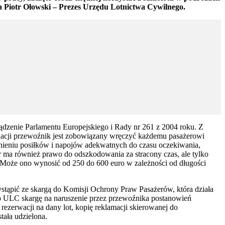
a Piotr Ołowski – Prezes Urzędu Lotnictwa Cywilnego.
ządzenie Parlamentu Europejskiego i Rady nr 261 z 2004 roku. Z
tuacji przewoźnik jest zobowiązany wręczyć każdemu pasażerowi
nieniu posiłków i napojów adekwatnych do czasu oczekiwania,
 ma również prawo do odszkodowania za stracony czas, ale tylko
 Może ono wynosić od 250 do 600 euro w zależności od długości
tąpić ze skargą do Komisji Ochrony Praw Pasażerów, która działa
 do ULC skargę na naruszenie przez przewoźnika postanowień
rezerwacji na dany lot, kopię reklamacji skierowanej do
tała udzielona.