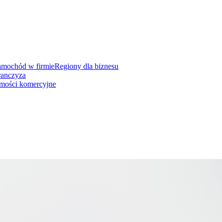
amochód w firmie
Regiony dla biznesu
ranczyza
mości komercyjne