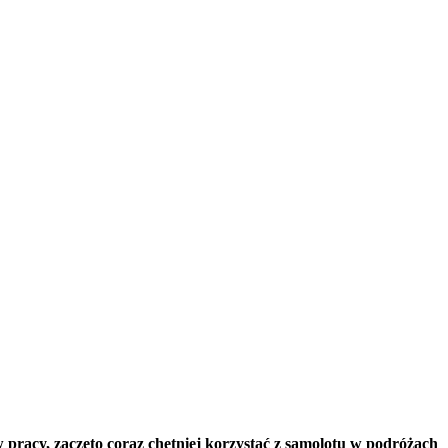
 pracy, zaczęto coraz chętniej korzystać z samolotu w podróżach