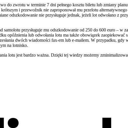
 do zwrotu w terminie 7 dni pełnego kosztu biletu lub zmiany planu po
krótszym i przewoźnik nie zaproponował mu przelotu alternatywnego 
e odszkodowanie nie przysługuje jednak, jeżeli lot odwołano z przyc
d samolotu przysługuje mu odszkodowanie od 250 do 600 euro – w zale
dku opóźnienia lub odwołania lotu ma także obowiązek zaopiekować si
zesłania dwóch wiadomości fax-em lub e-mailem. W przypadku, gdy w
ym na lotnisko.
ia lotu jest bardzo ważna. Dzięki tej wiedzy możemy zminimalizować str