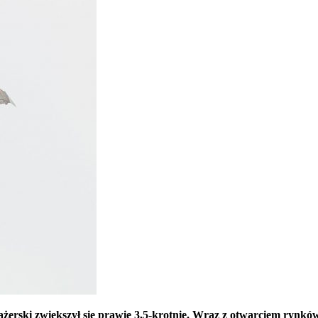
żerski zwiększył się prawie 3,5-krotnie. Wraz z otwarciem rynków