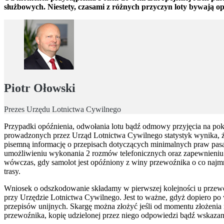
służbowych. Niestety, czasami z różnych przyczyn loty bywają 
Piotr Ołowski
Prezes Urzędu Lotnictwa Cywilnego
Przypadki opóźnienia, odwołania lotu bądź odmowy przyjęcia na pokł
prowadzonych przez Urząd Lotnictwa Cywilnego statystyk wynika, że
pisemną informację o przepisach dotyczących minimalnych praw pas
umożliwieniu wykonania 2 rozmów telefonicznych oraz zapewnieniu 
wówczas, gdy samolot jest opóźniony z winy przewoźnika o co najmn
trasy.
Wniosek o odszkodowanie składamy w pierwszej kolejności u przewoź
przy Urzędzie Lotnictwa Cywilnego. Jest to ważne, gdyż dopiero po
przepisów unijnych. Skargę można złożyć jeśli od momentu złożenia r
przewoźnika, kopię udzielonej przez niego odpowiedzi bądź wskazan