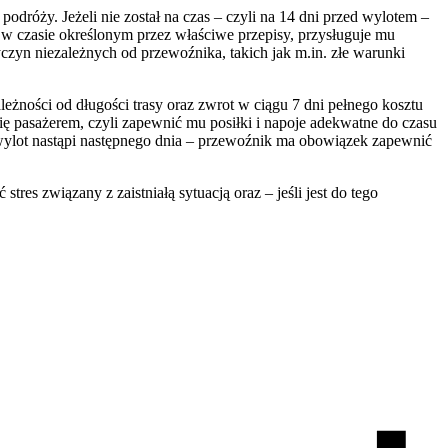
dróży. Jeżeli nie został na czas – czyli na 14 dni przed wylotem –
w czasie określonym przez właściwe przepisy, przysługuje mu
zyn niezależnych od przewoźnika, takich jak m.in. złe warunki
żności od długości trasy oraz zwrot w ciągu 7 dni pełnego kosztu
ę pasażerem, czyli zapewnić mu posiłki i napoje adekwatne do czasu
ylot nastąpi następnego dnia – przewoźnik ma obowiązek zapewnić
es związany z zaistniałą sytuacją oraz – jeśli jest do tego