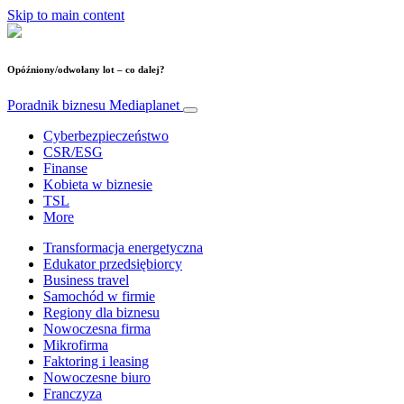
Skip to main content
Opóźniony/odwołany lot – co dalej?
Poradnik biznesu
Mediaplanet
Cyberbezpieczeństwo
CSR/ESG
Finanse
Kobieta w biznesie
TSL
More
Transformacja energetyczna
Edukator przedsiębiorcy
Business travel
Samochód w firmie
Regiony dla biznesu
Nowoczesna firma
Mikrofirma
Faktoring i leasing
Nowoczesne biuro
Franczyza