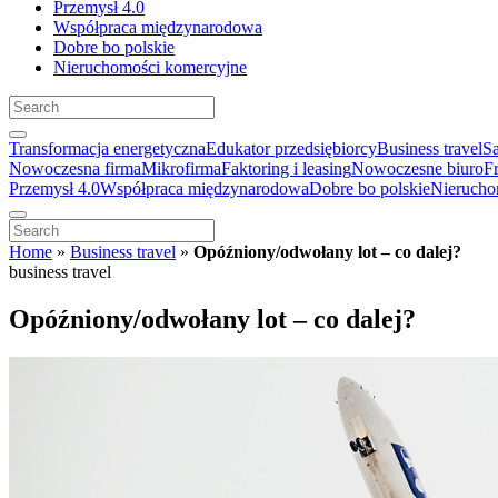
Przemysł 4.0
Współpraca międzynarodowa
Dobre bo polskie
Nieruchomości komercyjne
Transformacja energetyczna
Edukator przedsiębiorcy
Business travel
S
Nowoczesna firma
Mikrofirma
Faktoring i leasing
Nowoczesne biuro
F
Przemysł 4.0
Współpraca międzynarodowa
Dobre bo polskie
Nierucho
Home
»
Business travel
»
Opóźniony/odwołany lot – co dalej?
business travel
Opóźniony/odwołany lot – co dalej?