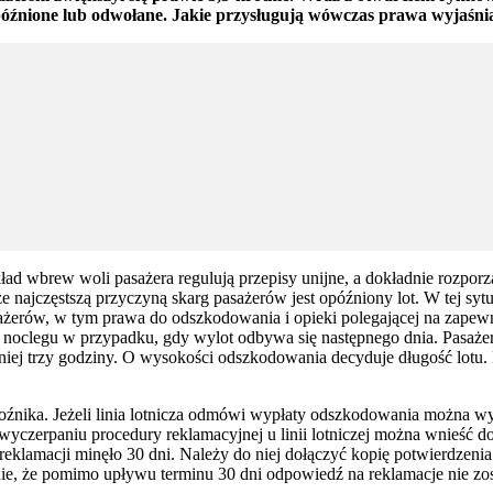
opóźnione lub odwołane. Jakie przysługują wówczas prawa wyjaśni
ad wbrew woli pasażera regulują przepisy unijne, a dokładnie rozpor
 najczęstszą przyczyną skarg pasażerów jest opóźniony lot. W tej sy
ażerów, w tym prawa do odszkodowania i opieki polegającej na zapew
noclegu w przypadku, gdy wylot odbywa się następnego dnia. Pasażer
iej trzy godziny. O wysokości odszkodowania decyduje długość lotu.
nika. Jeżeli linia lotnicza odmówi wypłaty odszkodowania można wys
 wyczerpaniu procedury reklamacyjnej u linii lotniczej można wnieść
eklamacji minęło 30 dni. Należy do niej dołączyć kopię potwierdzenia 
ie, że pomimo upływu terminu 30 dni odpowiedź na reklamacje nie zos