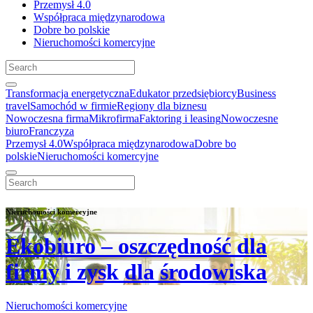
Przemysł 4.0
Współpraca międzynarodowa
Dobre bo polskie
Nieruchomości komercyjne
Transformacja energetyczna
Edukator przedsiębiorcy
Business
travel
Samochód w firmie
Regiony dla biznesu
Nowoczesna firma
Mikrofirma
Faktoring i leasing
Nowoczesne
biuro
Franczyza
Przemysł 4.0
Współpraca międzynarodowa
Dobre bo
polskie
Nieruchomości komercyjne
Nieruchomości komercyjne
Ekobiuro – oszczędność dla
firmy i zysk dla środowiska
Nieruchomości komercyjne