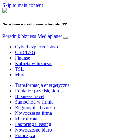
Skip to main content
Nieruchomości realizowane w formule PPP
Poradnik biznesu
Mediaplanet
Cyberbezpieczeństwo
CSR/ESG
Finanse
Kobieta w biznesie
TSL
More
Transformacja energetyczna
Edukator przedsiębiorcy
Business travel
Samochód w firmie
Regiony dla biznesu
Nowoczesna firma
Mikrofirma
Faktoring i leasing
Nowoczesne biuro
Franczyza