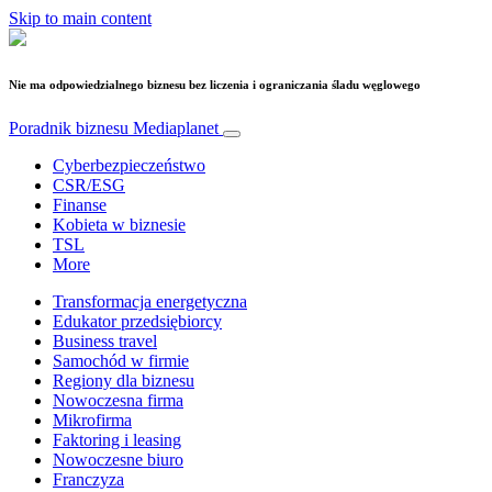
Skip to main content
Nie ma odpowiedzialnego biznesu bez liczenia i ograniczania śladu węglowego
Poradnik biznesu
Mediaplanet
Cyberbezpieczeństwo
CSR/ESG
Finanse
Kobieta w biznesie
TSL
More
Transformacja energetyczna
Edukator przedsiębiorcy
Business travel
Samochód w firmie
Regiony dla biznesu
Nowoczesna firma
Mikrofirma
Faktoring i leasing
Nowoczesne biuro
Franczyza