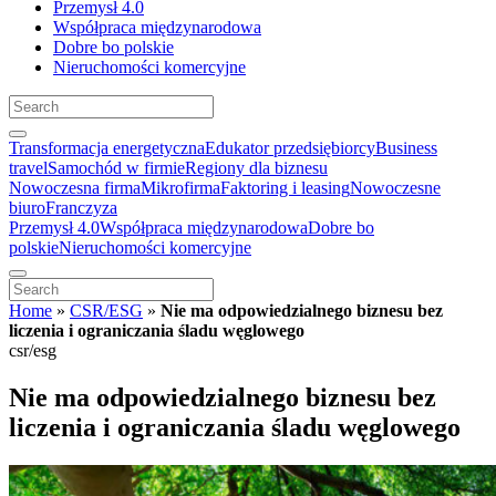
Przemysł 4.0
Współpraca międzynarodowa
Dobre bo polskie
Nieruchomości komercyjne
Transformacja energetyczna
Edukator przedsiębiorcy
Business
travel
Samochód w firmie
Regiony dla biznesu
Nowoczesna firma
Mikrofirma
Faktoring i leasing
Nowoczesne
biuro
Franczyza
Przemysł 4.0
Współpraca międzynarodowa
Dobre bo
polskie
Nieruchomości komercyjne
Home
»
CSR/ESG
»
Nie ma odpowiedzialnego biznesu bez
liczenia i ograniczania śladu węglowego
csr/esg
Nie ma odpowiedzialnego biznesu bez
liczenia i ograniczania śladu węglowego