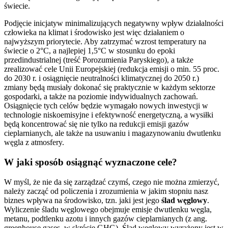
świecie.
Podjęcie inicjatyw minimalizujących negatywny wpływ działalności
człowieka na klimat i środowisko jest więc działaniem o
najwyższym priorytecie. Aby zatrzymać wzrost temperatury na
świecie o 2°C, a najlepiej 1,5°C w stosunku do epoki
przedindustrialnej (treść Porozumienia Paryskiego), a także
zrealizować cele Unii Europejskiej (redukcja emisji o min. 55 proc.
do 2030 r. i osiągnięcie neutralności klimatycznej do 2050 r.)
zmiany będą musiały dokonać się praktycznie w każdym sektorze
gospodarki, a także na poziomie indywidualnych zachowań.
Osiągnięcie tych celów będzie wymagało nowych inwestycji w
technologie niskoemisyjne i efektywność energetyczną, a wysiłki
będą koncentrować się nie tylko na redukcji emisji gazów
cieplarnianych, ale także na usuwaniu i magazynowaniu dwutlenku
węgla z atmosfery.
W jaki sposób osiągnąć wyznaczone cele?
W myśl, że nie da się zarządzać czymś, czego nie można zmierzyć,
należy zacząć od policzenia i zrozumienia w jakim stopniu nasz
biznes wpływa na środowisko, tzn. jaki jest jego
ślad węglowy
.
Wyliczenie śladu węglowego obejmuje emisje dwutlenku węgla,
metanu, podtlenku azotu i innych gazów cieplarnianych (z ang.
greenhouse gases, w skrócie GHG). Ślad węglowy wyrażony jest w