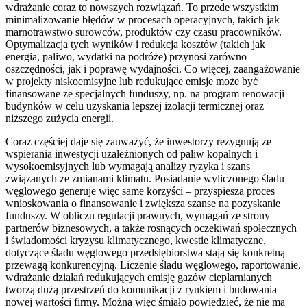
wdrażanie coraz to nowszych rozwiązań. To przede wszystkim
minimalizowanie błędów w procesach operacyjnych, takich jak
marnotrawstwo surowców, produktów czy czasu pracowników.
Optymalizacja tych wyników i redukcja kosztów (takich jak
energia, paliwo, wydatki na podróże) przynosi zarówno
oszczędności, jak i poprawę wydajności. Co więcej, zaangażowanie
w projekty niskoemisyjne lub redukujące emisje może być
finansowane ze specjalnych funduszy, np. na program renowacji
budynków w celu uzyskania lepszej izolacji termicznej oraz
niższego zużycia energii.
Coraz częściej daje się zauważyć, że inwestorzy rezygnują ze
wspierania inwestycji uzależnionych od paliw kopalnych i
wysokoemisyjnych lub wymagają analizy ryzyka i szans
związanych ze zmianami klimatu. Posiadanie wyliczonego śladu
węglowego generuje więc same korzyści – przyspiesza proces
wnioskowania o finansowanie i zwiększa szanse na pozyskanie
funduszy. W obliczu regulacji prawnych, wymagań ze strony
partnerów biznesowych, a także rosnących oczekiwań społecznych
i świadomości kryzysu klimatycznego, kwestie klimatyczne,
dotyczące śladu węglowego przedsiębiorstwa stają się konkretną
przewagą konkurencyjną. Liczenie śladu węglowego, raportowanie,
wdrażanie działań redukujących emisję gazów cieplarnianych
tworzą dużą przestrzeń do komunikacji z rynkiem i budowania
nowej wartości firmy. Można więc śmiało powiedzieć, że nie ma