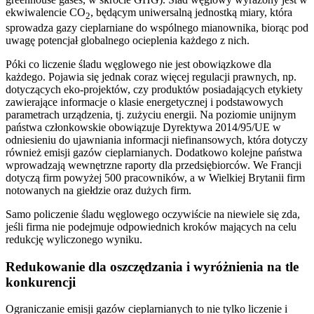
ekwiwalencie CO
, będącym uniwersalną jednostką miary, która
2
sprowadza gazy cieplarniane do wspólnego mianownika, biorąc pod
uwagę potencjał globalnego ocieplenia każdego z nich.
Póki co liczenie śladu węglowego nie jest obowiązkowe dla
każdego. Pojawia się jednak coraz więcej regulacji prawnych, np.
dotyczących eko-projektów, czy produktów posiadających etykiety
zawierające informacje o klasie energetycznej i podstawowych
parametrach urządzenia, tj. zużyciu energii. Na poziomie unijnym
państwa członkowskie obowiązuje Dyrektywa 2014/95/UE w
odniesieniu do ujawniania informacji niefinansowych, która dotyczy
również emisji gazów cieplarnianych. Dodatkowo kolejne państwa
wprowadzają wewnętrzne raporty dla przedsiębiorców. We Francji
dotyczą firm powyżej 500 pracowników, a w Wielkiej Brytanii firm
notowanych na giełdzie oraz dużych firm.
Samo policzenie śladu węglowego oczywiście na niewiele się zda,
jeśli firma nie podejmuje odpowiednich kroków mających na celu
redukcję wyliczonego wyniku.
Redukowanie dla oszczędzania i wyróżnienia na tle
konkurencji
Ograniczanie emisji gazów cieplarnianych to nie tylko liczenie i