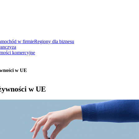
amochód w firmie
Regiony dla biznesu
ranczyza
mości komercyjne
ywności w UE
żywności w UE