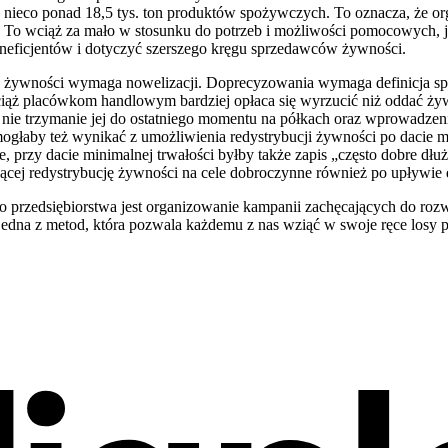
nieco ponad 18,5 tys. ton produktów spożywczych. To oznacza, że org
). To wciąż za mało w stosunku do potrzeb i możliwości pomocowych, 
neficjentów i dotyczyć szerszego kręgu sprzedawców żywności.
 żywności wymaga nowelizacji. Doprecyzowania wymaga definicja spr
Wciąż placówkom handlowym bardziej opłaca się wyrzucić niż oddać 
a nie trzymanie jej do ostatniego momentu na półkach oraz wprowadz
aby też wynikać z umożliwienia redystrybucji żywności po dacie mi
 przy dacie minimalnej trwałości byłby także zapis „często dobre dłu
ącej redystrybucję żywności na cele dobroczynne również po upływie 
 przedsiębiorstwa jest organizowanie kampanii zachęcających do r
dna z metod, która pozwala każdemu z nas wziąć w swoje ręce losy p