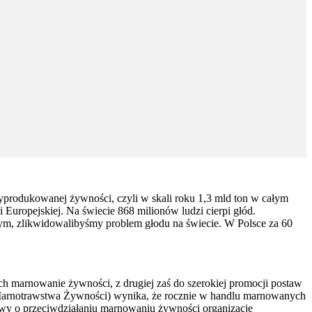
yprodukowanej żywności, czyli w skali roku 1,3 mld ton w całym
uropejskiej. Na świecie 868 milionów ludzi cierpi głód.
m, zlikwidowalibyśmy problem głodu na świecie. W Polsce za 60
h marnowanie żywności, z drugiej zaś do szerokiej promocji postaw
Marnotrawstwa Żywności) wynika, że rocznie w handlu marnowanych
awy o przeciwdziałaniu marnowaniu żywności organizacje