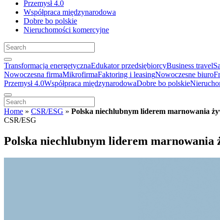
Przemysł 4.0
Współpraca międzynarodowa
Dobre bo polskie
Nieruchomości komercyjne
Transformacja energetyczna
Edukator przedsiębiorcy
Business travel
S
Nowoczesna firma
Mikrofirma
Faktoring i leasing
Nowoczesne biuro
F
Przemysł 4.0
Współpraca międzynarodowa
Dobre bo polskie
Nierucho
Home
»
CSR/ESG
»
Polska niechlubnym liderem marnowania ż
CSR/ESG
Polska niechlubnym liderem marnowania 