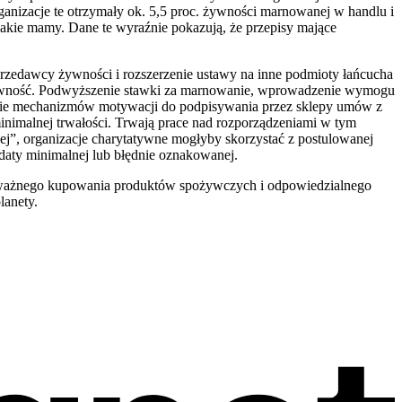
anizacje te otrzymały ok. 5,5 proc. żywności marnowanej w handlu i
jakie mamy. Dane te wyraźnie pokazują, że przepisy mające
zedawcy żywności i rozszerzenie ustawy na inne podmioty łańcucha
żywność. Podwyższenie stawki za marnowanie, wprowadzenie wymogu
enie mechanizmów motywacji do podpisywania przez sklepy umów z
nimalnej trwałości. Trwają prace nad rozporządzeniami w tym
żej”, organizacje charytatywne mogłyby skorzystać z postulowanej
daty minimalnej lub błędnie oznakowanej.
ozważnego kupowania produktów spożywczych i odpowiedzialnego
lanety.