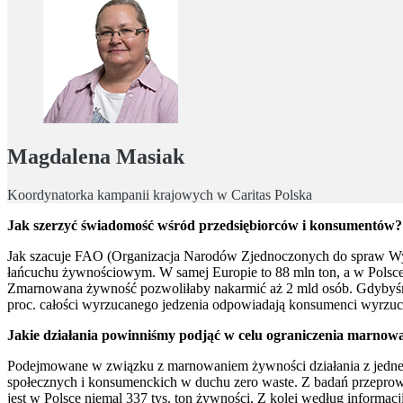
Magdalena Masiak
Koordynatorka kampanii krajowych w Caritas Polska
Jak szerzyć świadomość wśród przedsiębiorców i konsumentów?
Jak szacuje FAO (Organizacja Narodów Zjednoczonych do spraw Wyżyw
łańcuchu żywnościowym. W samej Europie to 88 mln ton, a w Polsce 
Zmarnowana żywność pozwoliłaby nakarmić aż 2 mld osób. Gdybyśmy
proc. całości wyrzucanego jedzenia odpowiadają konsumenci wyrzu
Jakie działania powinniśmy podjąć w celu ograniczenia marnow
Podejmowane w związku z marnowaniem żywności działania z jednej 
społecznych i konsumenckich w duchu zero waste. Z badań przepr
jest w Polsce niemal 337 tys. ton żywności. Z kolei według inform