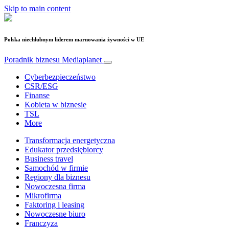
Skip to main content
Polska niechlubnym liderem marnowania żywności w UE
Poradnik biznesu
Mediaplanet
Cyberbezpieczeństwo
CSR/ESG
Finanse
Kobieta w biznesie
TSL
More
Transformacja energetyczna
Edukator przedsiębiorcy
Business travel
Samochód w firmie
Regiony dla biznesu
Nowoczesna firma
Mikrofirma
Faktoring i leasing
Nowoczesne biuro
Franczyza