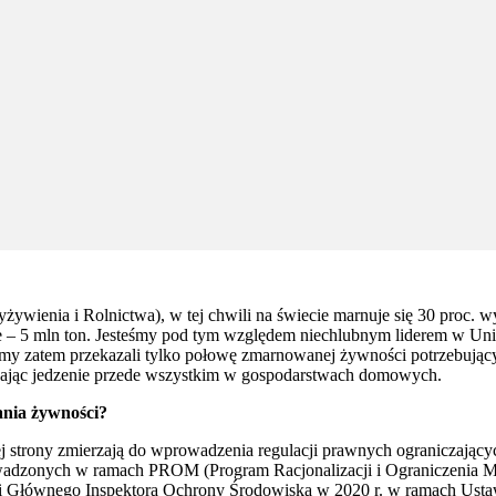
ienia i Rolnictwa), w tej chwili na świecie marnuje się 30 proc. w
– 5 mln ton. Jesteśmy pod tym względem niechlubnym liderem w Unii E
 zatem przekazali tylko połowę zmarnowanej żywności potrzebujący
cając jedzenie przede wszystkim w gospodarstwach domowych.
ania żywności?
strony zmierzają do wprowadzenia regulacji prawnych ograniczającyc
owadzonych w ramach PROM (Program Racjonalizacji i Ograniczenia 
acji Głównego Inspektora Ochrony Środowiska w 2020 r. w ramach Ust