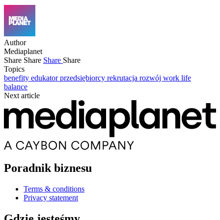
Author
Mediaplanet
Share
Share
Share
Share
Topics
benefity
edukator przedsiębiorcy
rekrutacja
rozwój
work life
balance
Next article
Poradnik biznesu
Terms & conditions
Privacy statement
Gdzie jesteśmy