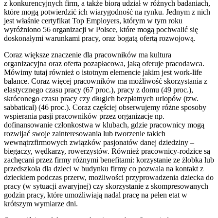
z konkurencyjnych firm, a także biorą udział w różnych badaniach,
które mogą potwierdzić ich wiarygodność na rynku. Jednym z nich
jest właśnie certyfikat Top Employers, którym w tym roku
wyróżniono 56 organizacji w Polsce, które mogą pochwalić się
doskonałymi warunkami pracy, oraz bogatą ofertą rozwojową.
Coraz większe znaczenie dla pracowników ma kultura
organizacyjna oraz oferta pozapłacowa, jaką oferuje pracodawca.
Mówimy tutaj również o istotnym elemencie jakim jest work-life
balance. Coraz więcej pracowników ma możliwość skorzystania z
elastycznego czasu pracy (67 proc.), pracy z domu (49 proc.),
skróconego czasu pracy czy długich bezpłatnych urlopów (tzw.
sabbatical) (46 proc.). Coraz częściej obserwujemy różne sposoby
wspierania pasji pracowników przez organizacje np.
dofinansowanie członkostwa w klubach, gdzie pracownicy mogą
rozwijać swoje zainteresowania lub tworzenie takich
wewnątrzfirmowych związków pasjonatów danej dziedziny –
biegaczy, wędkarzy, rowerzystów. Również pracownicy-rodzice są
zachęcani przez firmy różnymi benefitami: korzystanie ze żłobka lub
przedszkola dla dzieci w budynku firmy co pozwala na kontakt z
dzieckiem podczas przerw, możliwości przyprowadzenia dziecka do
pracy (w sytuacji awaryjnej) czy skorzystanie z skompresowanych
godzin pracy, które umożliwiają nadal pracę na pełen etat w
krótszym wymiarze dni.