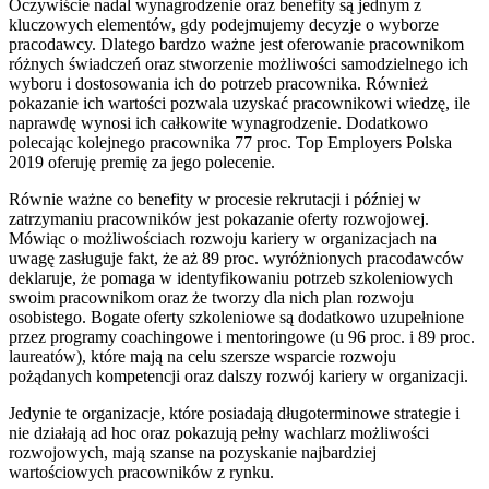
Oczywiście nadal wynagrodzenie oraz benefity są jednym z
kluczowych elementów, gdy podejmujemy decyzje o wyborze
pracodawcy. Dlatego bardzo ważne jest oferowanie pracownikom
różnych świadczeń oraz stworzenie możliwości samodzielnego ich
wyboru i dostosowania ich do potrzeb pracownika. Również
pokazanie ich wartości pozwala uzyskać pracownikowi wiedzę, ile
naprawdę wynosi ich całkowite wynagrodzenie. Dodatkowo
polecając kolejnego pracownika 77 proc. Top Employers Polska
2019 oferuję premię za jego polecenie.
Równie ważne co benefity w procesie rekrutacji i później w
zatrzymaniu pracowników jest pokazanie oferty rozwojowej.
Mówiąc o możliwościach rozwoju kariery w organizacjach na
uwagę zasługuje fakt, że aż 89 proc. wyróżnionych pracodawców
deklaruje, że pomaga w identyfikowaniu potrzeb szkoleniowych
swoim pracownikom oraz że tworzy dla nich plan rozwoju
osobistego. Bogate oferty szkoleniowe są dodatkowo uzupełnione
przez programy coachingowe i mentoringowe (u 96 proc. i 89 proc.
laureatów), które mają na celu szersze wsparcie rozwoju
pożądanych kompetencji oraz dalszy rozwój kariery w organizacji.
Jedynie te organizacje, które posiadają długoterminowe strategie i
nie działają ad hoc oraz pokazują pełny wachlarz możliwości
rozwojowych, mają szanse na pozyskanie najbardziej
wartościowych pracowników z rynku.