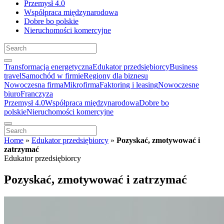
Przemysł 4.0
Współpraca międzynarodowa
Dobre bo polskie
Nieruchomości komercyjne
Transformacja energetyczna
Edukator przedsiębiorcy
Business
travel
Samochód w firmie
Regiony dla biznesu
Nowoczesna firma
Mikrofirma
Faktoring i leasing
Nowoczesne
biuro
Franczyza
Przemysł 4.0
Współpraca międzynarodowa
Dobre bo
polskie
Nieruchomości komercyjne
Home
»
Edukator przedsiębiorcy
»
Pozyskać, zmotywować i
zatrzymać
Edukator przedsiębiorcy
Pozyskać, zmotywować i zatrzymać