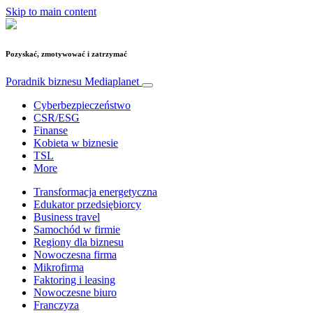
Skip to main content
Pozyskać, zmotywować i zatrzymać
Poradnik biznesu
Mediaplanet
Cyberbezpieczeństwo
CSR/ESG
Finanse
Kobieta w biznesie
TSL
More
Transformacja energetyczna
Edukator przedsiębiorcy
Business travel
Samochód w firmie
Regiony dla biznesu
Nowoczesna firma
Mikrofirma
Faktoring i leasing
Nowoczesne biuro
Franczyza