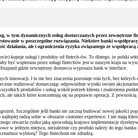
sług, w tym dynamicznych usług dostarczanych przez zewnętrzne 
westowanie w poszczególne rozwiązania. Niektóre banki współpracę
ć działania, ale i ograniczenia ryzyka związanego ze współpracą z
iecie) kupuje usługi i produkty od fintech-ów. To dlatego, że polski 
aby być wspierana przez usługi fintechów jest w naszym kraju na wys
 w Hiszpanii gdzie zewnętrzny dostawca wyposaża bank w interface.
ych innowacji. I tu nie bez znaczenia pozostaje rola tych, bez których
ecznie realizować dostarczając odpowiednie wyniki swoim akcjonariu
wszystkich produktów i usług wokół potrzeb klienta i znalezienia punk
ch, ale takich które koncentrują się na poprawie operacji. Z pewnośc
agrożeń. Szczególnie jeśli banki nie zaczną budować nowej jakości popr
to najlepiej radzą sobie w obszarze customer experience. I nie mają kl
ycznego otwarcia rynku jaką spowodują krajowe implementacje dyrekty
ansowe w jednym miejscu, niezależnie czy produkt należy do tego bank
scenariusz wybiorą? Tego fintechom nie zdradzą.