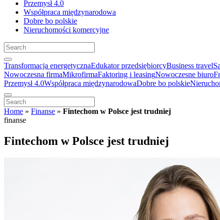
Przemysł 4.0
Współpraca międzynarodowa
Dobre bo polskie
Nieruchomości komercyjne
Transformacja energetyczna
Edukator przedsiębiorcy
Business travel
S
Nowoczesna firma
Mikrofirma
Faktoring i leasing
Nowoczesne biuro
F
Przemysł 4.0
Współpraca międzynarodowa
Dobre bo polskie
Nierucho
Home
»
Finanse
»
Fintechom w Polsce jest trudniej
finanse
Fintechom w Polsce jest trudniej