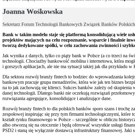
Joanna Wośkowska
Sekretarz Forum Technologii Bankowych Związek Banków Polskich
Bank w takim modelu staje się platformą konsolidującą wiele u
projektów mających na celu rozpoznanie, wsparcie i finalnie in
tworzą dedykowane spółki, w celu zachowania zwinności i szybkoś
Jak wynika z danych, tylko co piąty bank w Polsce (a co trzeci na św
technologii. Chociażby bankowość mobilna i internetowa, która mogł
i gorszych aplikacjach, ale nie ma sytuacji takiej jak dla przykładu
Dla sektora rozwój branży fintech to bodziec do wprowadzania kolejn
bankowym pracuje grupa menadżerów, która wie jak ten biznes bezpi
na to jak zachowują się klienci. Sukces banków zależy od skupienia 
danej technologii. Dlatego banki nie oczekują rozwiązań przełomowy
rozwiązania agregujące, konsolidujące i analizujące dane.
Rozwój branży fintech to dla polskich banków sporo szans i trochę z
zespołowej inspirując się przy tym firmami technologicznymi, które 
kształt rynku finansowego w Polsce – szczególnie w obliczu histor
albo otworzą się na otoczenie i będą oferować wszystkie usługi fin
PSD2 i staną się wyłącznie dostawcą infrastruktury finansowej. Jaki 