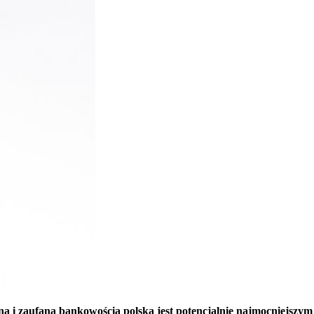
 i zaufaną bankowością polską jest potencjalnie najmocniejszym 