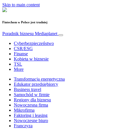
Skip to main content
Fintechom w Polsce jest trudniej
Poradnik biznesu
Mediaplanet
Cyberbezpieczeństwo
CSR/ESG
Finanse
Kobieta w biznesie
TSL
More
Transformacja energetyczna
Edukator przedsiębiorcy
Business travel
Samochód w firmie
Regiony dla biznesu
Nowoczesna firma
Mikrofirma
Faktoring i leasing
Nowoczesne biuro
Franczyza