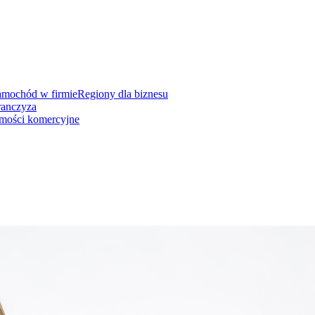
amochód w firmie
Regiony dla biznesu
ranczyza
mości komercyjne