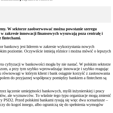
firmy. W sektorze zaobserwować można powstanie szeregu
 w zakresie innowacji finansowych wysuwają poza centralę i
 fintechami.
sektor bankowy jest liderem w zakresie wykorzystania nowych
okim poziomie. Oczywiście istnieją różnice i można mówić o lepszych
 era cyfryzacji w bankowości mogła by nie nastać. W polskim sektorze
szom, a przy tym szybko wprowadzając innowacje i szybko reagując
tu równowagi w którym klient i bank osiągnie korzyść z zastosowania
ią polem do przyjaznej współpracy pomiędzy bankiem a fintechem są
zez łączenie umiejętności bankowych, myśli inżynierskiej i pracy
ientów, ale wyznawców. To właśnie tego typu organizacje mogą zmienić
wy PSD2. Przed polskimi bankami rysują się więc dwa scenariusze –
u czy do kogoś innego, albo ograniczą się do spełnienia wymogów