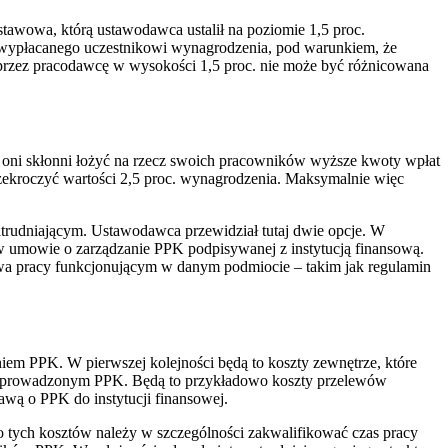
awowa, którą ustawodawca ustalił na poziomie 1,5 proc.
wypłacanego uczestnikowi wynagrodzenia, pod warunkiem, że
przez pracodawcę w wysokości 1,5 proc. nie może być różnicowana
 oni skłonni łożyć na rzecz swoich pracowników wyższe kwoty wpłat
zekroczyć wartości 2,5 proc. wynagrodzenia. Maksymalnie więc
rudniającym. Ustawodawca przewidział tutaj dwie opcje. W
w umowie o zarządzanie PPK podpisywanej z instytucją finansową.
a pracy funkcjonującym w danym podmiocie – takim jak regulamin
em PPK. W pierwszej kolejności będą to koszty zewnętrze, które
z prowadzonym PPK. Będą to przykładowo koszty przelewów
ą o PPK do instytucji finansowej.
tych kosztów należy w szczególności zakwalifikować czas pracy