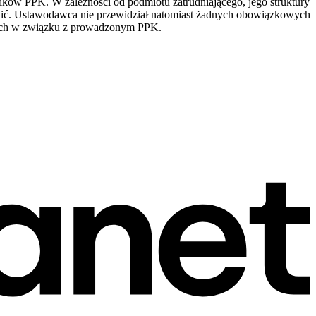
ików PPK. W zależności od podmiotu zatrudniającego, jego struktury
ić. Ustawodawca nie przewidział natomiast żadnych obowiązkowych
znych w związku z prowadzonym PPK.