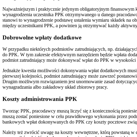
Najważniejszym i praktycznie jedynym obligatoryjnym finansowym 
wynagrodzenia uczestnika PPK otrzymywanego u danego pracodawcy.
stanowi to wynagrodzenie podstawę ustalenia wymiaru składek na o
między uczestnikami PPK, a powinien ją otrzymywać każdy aktywn
Dobrowolne wpłaty dodatkowe
W przypadku niektórych podmiotów zatrudniających, np. działający
do PPK. W tym zakresie efektywnym narzędziem będzie wpłata dodatk
podmiot zatrudniający może dokonywać wpłat do PPK w wysokości 
Jednakże kwestia możliwości dokonywania wpłat dodatkowych musi 
pierwszej kolejności, podmiot zatrudniający może zawrzeć postanow
Drugim możliwym rozwiązaniem jest unormowanie zasad dotyczącyc
wynagradzania albo zakładowy układ zbiorowy pracy.
Koszty administrowania PPK
Tworząc PPK, pracodawcy muszą liczyć się z koniecznością poniesie
muszą zostać poniesione w celu prawidłowego wykonania przez po
bankowych wpłat dokonywanych do PPK czy koszty pocztowe związan
Należy też zwrócić uwagę na koszty wewnętrzne, którą powstaną w