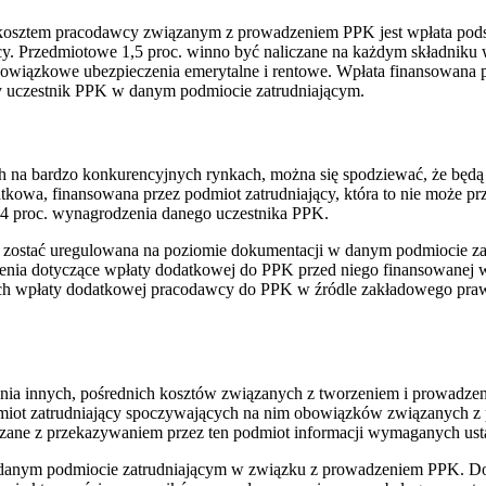
kosztem pracodawcy związanym z prowadzeniem PPK jest wpłata podst
 Przedmiotowe 1,5 proc. winno być naliczane na każdym składniku 
bowiązkowe ubezpieczenia emerytalne i rentowe. Wpłata finansowana 
y uczestnik PPK w danym podmiocie zatrudniającym.
ch na bardzo konkurencyjnych rynkach, można się spodziewać, że będą
owa, finansowana przez podmiot zatrudniający, która to nie może pr
4 proc. wynagrodzenia danego uczestnika PPK.
zostać uregulowana na poziomie dokumentacji w danym podmiocie zat
ienia dotyczące wpłaty dodatkowej do PPK przed niego finansowanej 
h wpłaty dodatkowej pracodawcy do PPK w źródle zakładowego praw
nia innych, pośrednich kosztów związanych z tworzeniem i prowadzeni
dmiot zatrudniający spoczywających na nim obowiązków związanych 
e z przekazywaniem przez ten podmiot informacji wymaganych ustaw
 danym podmiocie zatrudniającym w związku z prowadzeniem PPK. Do 