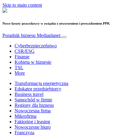
Skip to main content
Nowe koszty pracodawcy w związku z utworzeniem i prowadzeniem PPK
Poradnik biznesu
Mediaplanet
Cyberbezpieczeństwo
CSR/ESG
Finanse
Kobieta w biznesie
TSL
More
Transformacja energetyczna
Edukator przedsiębiorcy
Business travel
Samochód w firmie
Regiony dla biznesu
Nowoczesna firma
Mikrofirma
Faktoring i leasing
Nowoczesne biuro
Franczyza