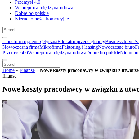
Przemysł 4.0
Współpraca międzynarodowa
Dobre bo polskie
Nieruchomości komercyjne
Transformacja energetyczna
Edukator przedsiębiorcy
Business travel
S
Nowoczesna firma
Mikrofirma
Faktoring i leasing
Nowoczesne biuro
F
Przemysł 4.0
Współpraca międzynarodowa
Dobre bo polskie
Nierucho
Home
»
Finanse
»
Nowe koszty pracodawcy w związku z utworz
finanse
Nowe koszty pracodawcy w związku z ut