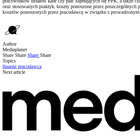
pracowników działów kadr czy płac zajmujących się PPK, a także cz
oraz stosowanych praktyk, koszty ponoszone przez poszczególnyc
kosztów ponoszonych przez pracodawcę w związku z prowadzonym PP
Author
Mediaplanet
Share
Share
Share
Share
Topics
finanse
pracodawca
Next article