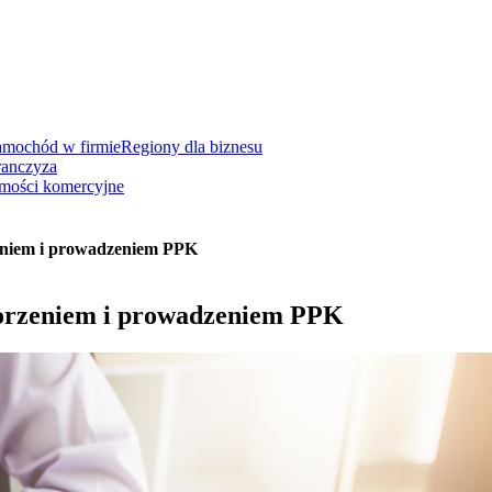
amochód w firmie
Regiony dla biznesu
ranczyza
mości komercyjne
eniem i prowadzeniem PPK
worzeniem i prowadzeniem PPK