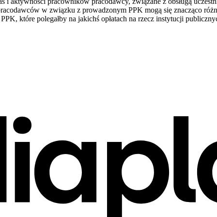
as i aktywności pracowników pracodawcy, związane z obsługą uczestn
h pracodawców w związku z prowadzonym PPK mogą się znacząco różn
K, które polegałby na jakichś opłatach na rzecz instytucji public