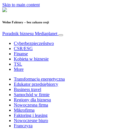
Skip to main content
Wolne Faktury – bez zakazu cesji
Poradnik biznesu
Mediaplanet
Cyberbezpieczeństwo
CSR/ESG
Finanse
Kobieta w biznesie
TSL
More
Transformacja energetyczna
Edukator przedsiębiorcy
Business travel
Samochód w firmie
Regiony dla biznesu
Nowoczesna firma
Mikrofirma
Faktoring i leasing
Nowoczesne biuro
Franczyza