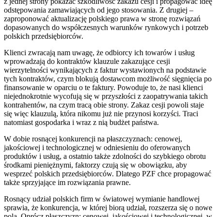
z jednej strony pokazać szkodliwość zakazu cesji i propagować ideę
odstępowania zamawiających od jego stosowania. Z drugiej –
zaproponować aktualizację polskiego prawa w stronę rozwiązań
dopasowanych do współczesnych warunków rynkowych i potrzeb
polskich przedsiębiorców.
Klienci zwracają nam uwagę, że odbiorcy ich towarów i usług
wprowadzają do kontraktów klauzule zakazujące cesji
wierzytelności wynikających z faktur wystawionych na podstawie
tych kontraktów, czym blokują dostawcom możliwość sięgnięcia po
finansowanie w oparciu o te faktury. Powoduje to, że nasi klienci
niejednokrotnie wycofują się w przyszłości z zaopatrywania takich
kontrahentów, na czym tracą obie strony. Zakaz cesji powoli staje
się więc klauzulą, która nikomu już nie przynosi korzyści. Traci
natomiast gospodarka i wraz z nią budżet państwa.
W dobie rosnącej konkurencji na płaszczyznach: cenowej,
jakościowej i technologicznej w odniesieniu do oferowanych
produktów i usług, a ostatnio także zdolności do szybkiego obrotu
środkami pieniężnymi, faktorzy czują się w obowiązku, aby
wesprzeć polskich przedsiębiorców. Dlatego PZF chce propagować
także sprzyjające im rozwiązania prawne.
Rosnący udział polskich firm w światowej wymianie handlowej
sprawia, że konkurencja, w której biorą udział, rozszerza się o nowe
pola. Oprócz płaszczyzn: cenowej, jakościowej i technologicznej, w