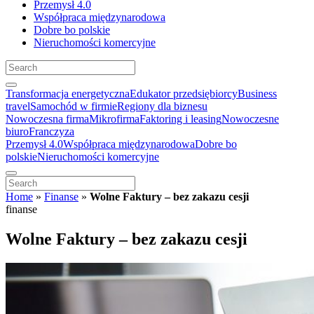
Przemysł 4.0
Współpraca międzynarodowa
Dobre bo polskie
Nieruchomości komercyjne
Transformacja energetyczna
Edukator przedsiębiorcy
Business
travel
Samochód w firmie
Regiony dla biznesu
Nowoczesna firma
Mikrofirma
Faktoring i leasing
Nowoczesne
biuro
Franczyza
Przemysł 4.0
Współpraca międzynarodowa
Dobre bo
polskie
Nieruchomości komercyjne
Home
»
Finanse
»
Wolne Faktury – bez zakazu cesji
finanse
Wolne Faktury – bez zakazu cesji