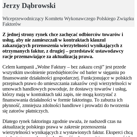
Jerzy Dąbrowski
Wiceprzewodniczący Komitetu Wykonawczego Polskiego Związku
Faktorów
Z jednej strony rynek chce zachęcać odbiorców towarów i
usług, aby nie zamieszczali w kontraktach klauzul
zakazujących przenoszenia wierzytelności wynikających z
otrzymanych faktur, z drugiej – przedstawić ustawodawcy
racje przemawiające za aktualizacją prawa.
Celem kampanii „Wolne Faktury – bez zakazu cesji” jest przede
wszystkim uwolnienie przedsiębiorców od barier w sięganiu po
finansowanie działalności gospodarczej. Funkcjonujące w polskich
przepisach prawo do umieszczania zakazów cesji wierzytelności w
umowach handlowych powoduje, że dostawcy towarów i usług,
którzy mają w kontraktach taki zapis, nie mogą korzystać z
finansowania działalności w formie faktoringu. To zaburza ich
płynność, zmniejsza zdolności handlowe i prowadzi do tworzenia
się zatorów płatniczych.
Dlatego rynek faktoringu zgodnie uważa, że nadszedł czas na
aktualizację polskiego prawa w zakresie przenoszenia
wierzytelności wynikających z wystawionych faktur. Eksperci chcą