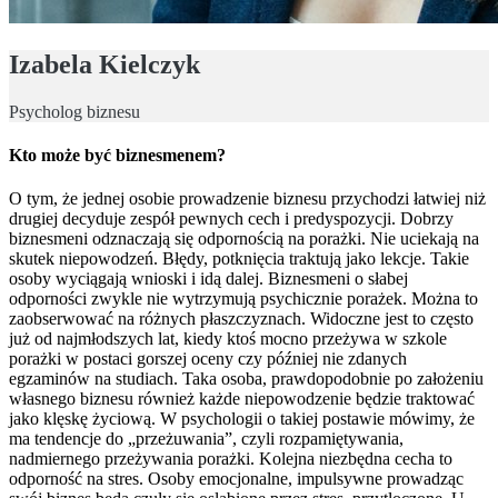
Izabela Kielczyk
Psycholog biznesu
Kto może być biznesmenem?
O tym, że jednej osobie prowadzenie biznesu przychodzi łatwiej niż
drugiej decyduje zespół pewnych cech i predyspozycji. Dobrzy
biznesmeni odznaczają się odpornością na porażki. Nie uciekają na
skutek niepowodzeń. Błędy, potknięcia traktują jako lekcje. Takie
osoby wyciągają wnioski i idą dalej. Biznesmeni o słabej
odporności zwykle nie wytrzymują psychicznie porażek. Można to
zaobserwować na różnych płaszczyznach. Widoczne jest to często
już od najmłodszych lat, kiedy ktoś mocno przeżywa w szkole
porażki w postaci gorszej oceny czy później nie zdanych
egzaminów na studiach. Taka osoba, prawdopodobnie po założeniu
własnego biznesu również każde niepowodzenie będzie traktować
jako klęskę życiową. W psychologii o takiej postawie mówimy, że
ma tendencje do „przeżuwania”, czyli rozpamiętywania,
nadmiernego przeżywania porażki. Kolejna niezbędna cecha to
odporność na stres. Osoby emocjonalne, impulsywne prowadząc