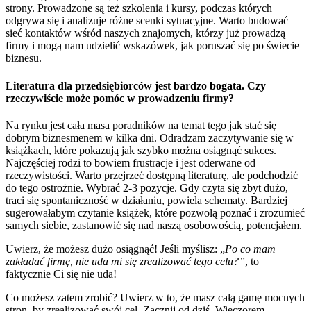
strony. Prowadzone są też szkolenia i kursy, podczas których
odgrywa się i analizuje różne scenki sytuacyjne. Warto budować
sieć kontaktów wśród naszych znajomych, którzy już prowadzą
firmy i mogą nam udzielić wskazówek, jak poruszać się po świecie
biznesu.
Literatura dla przedsiębiorców jest bardzo bogata. Czy
rzeczywiście może pomóc w prowadzeniu firmy?
Na rynku jest cała masa poradników na temat tego jak stać się
dobrym biznesmenem w kilka dni. Odradzam zaczytywanie się w
książkach, które pokazują jak szybko można osiągnąć sukces.
Najczęściej rodzi to bowiem frustracje i jest oderwane od
rzeczywistości. Warto przejrzeć dostępną literaturę, ale podchodzić
do tego ostrożnie. Wybrać 2-3 pozycje. Gdy czyta się zbyt dużo,
traci się spontaniczność w działaniu, powiela schematy. Bardziej
sugerowałabym czytanie książek, które pozwolą poznać i zrozumieć
samych siebie, zastanowić się nad naszą osobowością, potencjałem.
Uwierz, że możesz dużo osiągnąć! Jeśli myślisz: „
Po co mam
zakładać firmę, nie uda mi się zrealizować tego celu?
”
, to
faktycznie Ci się nie uda!
Co możesz zatem zrobić? Uwierz w to, że masz całą gamę mocnych
stron, by zrealizować swój cel. Zacznij od dziś. Wieczorem