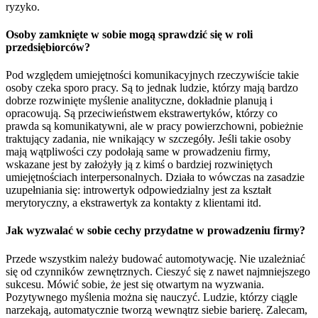
ryzyko.
Osoby zamknięte w sobie mogą sprawdzić się w roli
przedsiębiorców?
Pod względem umiejętności komunikacyjnych rzeczywiście takie
osoby czeka sporo pracy. Są to jednak ludzie, którzy mają bardzo
dobrze rozwinięte myślenie analityczne, dokładnie planują i
opracowują. Są przeciwieństwem ekstrawertyków, którzy co
prawda są komunikatywni, ale w pracy powierzchowni, pobieżnie
traktujący zadania, nie wnikający w szczegóły. Jeśli takie osoby
mają wątpliwości czy podołają same w prowadzeniu firmy,
wskazane jest by założyły ją z kimś o bardziej rozwiniętych
umiejętnościach interpersonalnych. Działa to wówczas na zasadzie
uzupełniania się: introwertyk odpowiedzialny jest za kształt
merytoryczny, a ekstrawertyk za kontakty z klientami itd.
Jak wyzwalać w sobie cechy przydatne w prowadzeniu firmy?
Przede wszystkim należy budować automotywację. Nie uzależniać
się od czynników zewnętrznych. Cieszyć się z nawet najmniejszego
sukcesu. Mówić sobie, że jest się otwartym na wyzwania.
Pozytywnego myślenia można się nauczyć. Ludzie, którzy ciągle
narzekają, automatycznie tworzą wewnątrz siebie barierę. Zalecam,