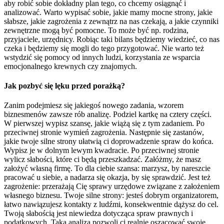
aby robić sobie dokładny plan tego, co chcemy osiągnąć i
analizować. Warto wypisać sobie, jakie mamy mocne strony, jakie
słabsze, jakie zagrożenia z zewnątrz na nas czekają, a jakie czynniki
zewnętrzne mogą być pomocne. To może być np. rodzina,
przyjaciele, urzędnicy. Robiąc taki bilans będziemy wiedzieć, co nas
czeka i będziemy się mogli do tego przygotować. Nie warto też
wstydzić się pomocy od innych ludzi, korzystania ze wsparcia
emocjonalnego krewnych czy znajomych.
Jak pozbyć się lęku przed porażką?
Zanim podejmiesz się jakiegoś nowego zadania, wzorem
biznesmenów zawsze rób analizę. Podziel kartkę na cztery części.
W pierwszej wypisz szansę, jakie wiążą się z tym zadaniem. Po
przeciwnej stronie wymień zagrożenia. Następnie się zastanów,
jakie twoje silne strony ułatwią ci doprowadzenie spraw do końca.
Wypisz je w dolnym lewym kwadracie. Po przeciwnej stronie
wylicz słabości, które ci będą przeszkadzać. Załóżmy, że masz
założyć własną firmę. To dla ciebie szansa: marzysz, by nareszcie
pracować u siebie, a nadarza się okazja, by się sprawdzić. Jest też
zagrożenie: przerażają Cię sprawy urzędowe związane z założeniem
własnego biznesu. Twoje silne strony: jesteś dobrym organizatorem,
łatwo nawiązujesz kontakty z ludźmi, konsekwentnie dążysz do cel.
Twoją słabością jest niewiedza dotycząca spraw prawnych i
podatkowych. Taka analiza pozwoli ci realnie oszacować swoje