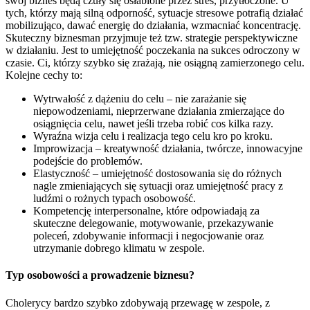
swój biznes będą czuły się osłabione przez stres, przytłoczone. U
tych, którzy mają silną odporność, sytuacje stresowe potrafią działać
mobilizująco, dawać energię do działania, wzmacniać koncentrację.
Skuteczny biznesman przyjmuje też tzw. strategie perspektywiczne
w działaniu. Jest to umiejętność poczekania na sukces odroczony w
czasie. Ci, którzy szybko się zrażają, nie osiągną zamierzonego celu.
Kolejne cechy to:
Wytrwałość z dążeniu do celu – nie zarażanie się
niepowodzeniami, nieprzerwane działania zmierzające do
osiągnięcia celu, nawet jeśli trzeba robić cos kilka razy.
Wyraźna wizja celu i realizacja tego celu kro po kroku.
Improwizacja – kreatywność działania, twórcze, innowacyjne
podejście do problemów.
Elastyczność – umiejętność dostosowania się do różnych
nagle zmieniających się sytuacji oraz umiejętność pracy z
ludźmi o rożnych typach osobowość.
Kompetencję interpersonalne, które odpowiadają za
skuteczne delegowanie, motywowanie, przekazywanie
poleceń, zdobywanie informacji i negocjowanie oraz
utrzymanie dobrego klimatu w zespole.
Typ osobowości a prowadzenie biznesu?
Cholerycy bardzo szybko zdobywają przewagę w zespole, z