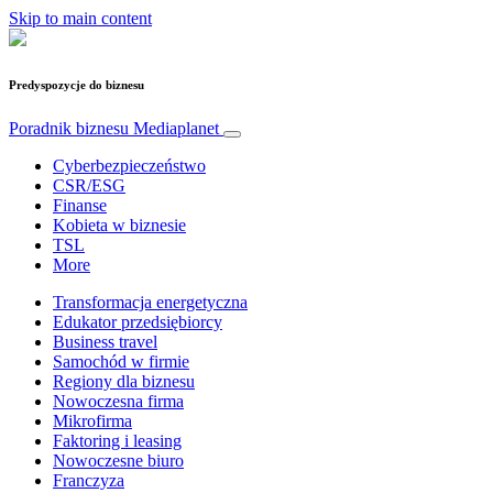
Skip to main content
Predyspozycje do biznesu
Poradnik biznesu
Mediaplanet
Cyberbezpieczeństwo
CSR/ESG
Finanse
Kobieta w biznesie
TSL
More
Transformacja energetyczna
Edukator przedsiębiorcy
Business travel
Samochód w firmie
Regiony dla biznesu
Nowoczesna firma
Mikrofirma
Faktoring i leasing
Nowoczesne biuro
Franczyza