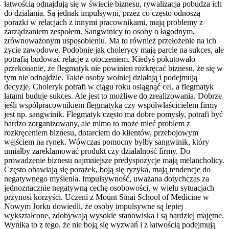
łatwością odnajdują się w świecie biznesu, rywalizacja pobudza ich
do działania. Są jednak impulsywni, przez co często odnoszą
porażki w relacjach z innymi pracownikami, mają problemy z
zarządzaniem zespołem. Sangwinicy to osoby o łagodnym,
zrównoważonym usposobieniu. Ma to również przełożenie na ich
życie zawodowe. Podobnie jak cholerycy mają parcie na sukces, ale
potrafią budować relacje z otoczeniem. Kiedyś pokutowało
przekonanie, że flegmatyk nie powinien rozkręcać biznesu, że się w
tym nie odnajdzie. Takie osoby wolniej działają i podejmują
decyzje. Choleryk potrafi w ciągu roku osiągnąć cel, a flegmatyk
latami buduje sukces. Ale jest to możliwe do zrealizowania. Dobrze
jeśli współpracownikiem flegmatyka czy współwłaścicielem firmy
jest np. sangwinik. Flegmatyk często ma dobre pomysły, potrafi być
bardzo zorganizowany, ale mimo to może mieć problem z
rozkręceniem biznesu, dotarciem do klientów, przebojowym
wejściem na rynek. Wówczas pomocny byłby sangwinik, który
umiałby zareklamować produkt czy działalność firmy. Do
prowadzenie biznesu najmniejsze predyspozycje mają melancholicy.
Często obawiają się porażek, boją się ryzyka, mają tendencje do
negatywnego myślenia. Impulsywność, uważana dotychczas za
jednoznacznie negatywną cechę osobowości, w wielu sytuacjach
przynosi korzyści. Uczeni z Mount Sinai School of Medicine w
Nowym Jorku dowiedli, że osoby impulsywne są lepiej
wykształcone, zdobywają wysokie stanowiska i są bardziej majętne.
Wynika to z tego, że nie boją się wyzwań i z łatwością podejmują