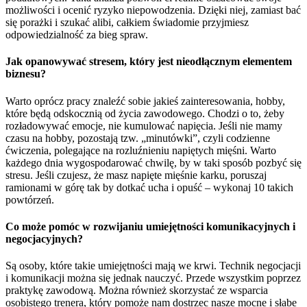
możliwości i ocenić ryzyko niepowodzenia. Dzięki niej, zamiast bać
się porażki i szukać alibi, całkiem świadomie przyjmiesz
odpowiedzialność za bieg spraw.
Jak opanowywać stresem, który jest nieodłącznym elementem
biznesu?
Warto oprócz pracy znaleźć sobie jakieś zainteresowania, hobby,
które będą odskocznią od życia zawodowego. Chodzi o to, żeby
rozładowywać emocje, nie kumulować napięcia. Jeśli nie mamy
czasu na hobby, pozostają tzw. „minutówki”, czyli codzienne
ćwiczenia, polegające na rozluźnieniu napiętych mięśni. Warto
każdego dnia wygospodarować chwilę, by w taki sposób pozbyć się
stresu. Jeśli czujesz, że masz napięte mięśnie karku, poruszaj
ramionami w górę tak by dotkać ucha i opuść – wykonaj 10 takich
powtórzeń.
Co może pomóc w rozwijaniu umiejętności komunikacyjnych i
negocjacyjnych?
Są osoby, które takie umiejętności mają we krwi. Technik negocjacji
i komunikacji można się jednak nauczyć. Przede wszystkim poprzez
praktykę zawodową. Można również skorzystać ze wsparcia
osobistego trenera, który pomoże nam dostrzec nasze mocne i słabe