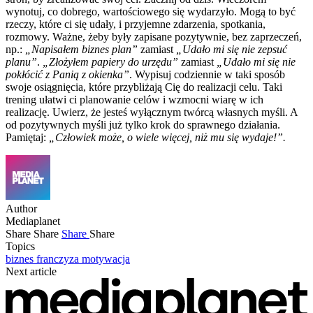
wynotuj, co dobrego, wartościowego się wydarzyło. Mogą to być
rzeczy, które ci się udały, i przyjemne zdarzenia, spotkania,
rozmowy. Ważne, żeby były zapisane pozytywnie, bez zaprzeczeń,
np.:
„Napisałem biznes plan”
zamiast
„Udało mi się nie zepsuć
planu”
.
„Złożyłem papiery do urzędu”
zamiast
„Udało mi się nie
pokłócić z Panią z okienka”
. Wypisuj codziennie w taki sposób
swoje osiągnięcia, które przybliżają Cię do realizacji celu. Taki
trening ułatwi ci planowanie celów i wzmocni wiarę w ich
realizację. Uwierz, że jesteś wyłącznym twórcą własnych myśli. A
od pozytywnych myśli już tylko krok do sprawnego działania.
Pamiętaj:
„Człowiek może, o wiele więcej, niż mu się wydaje!”.
Author
Mediaplanet
Share
Share
Share
Share
Topics
biznes
franczyza
motywacja
Next article