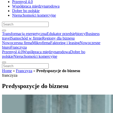
Przemysł 4.0
Współpraca międzynarodowa
Dobre bo polskie
Nieruchomości komercyjne
Transformacja energetyczna
Edukator przedsiębiorcy
Business
travel
Samochód w firmie
Regiony dla biznesu
Nowoczesna firma
Mikrofirma
Faktoring i leasing
Nowoczesne
biuro
Franczyza
Przemysł 4.0
Współpraca międzynarodowa
Dobre bo
polskie
Nieruchomości komercyjne
Home
»
Franczyza
»
Predyspozycje do biznesu
franczyza
Predyspozycje do biznesu