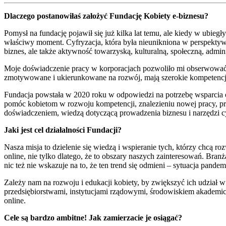
Dlaczego postanowiłaś założyć Fundację Kobiety e-biznesu?
Pomysł na fundację pojawił się już kilka lat temu, ale kiedy w ubieg
właściwy moment. Cyfryzacja, która była nieunikniona w perspektywie 
biznes, ale także aktywność towarzyską, kulturalną, społeczną, admi
Moje doświadczenie pracy w korporacjach pozwoliło mi obserwować pr
zmotywowane i ukierunkowane na rozwój, mają szerokie kompetencje
Fundacja powstała w 2020 roku w odpowiedzi na potrzebę wsparcia
pomóc kobietom w rozwoju kompetencji, znalezieniu nowej pracy, pr
doświadczeniem, wiedzą dotyczącą prowadzenia biznesu i narzędzi 
Jaki jest cel działalności Fundacji?
Nasza misja to dzielenie się wiedzą i wspieranie tych, którzy chcą 
online, nie tylko dlatego, że to obszary naszych zainteresowań. Branża
nic też nie wskazuje na to, że ten trend się odmieni – sytuacja pande
Zależy nam na rozwoju i edukacji kobiety, by zwiększyć ich udział 
przedsiębiorstwami, instytucjami rządowymi, środowiskiem akademicki
online.
Cele są bardzo ambitne! Jak zamierzacie je osiągać?