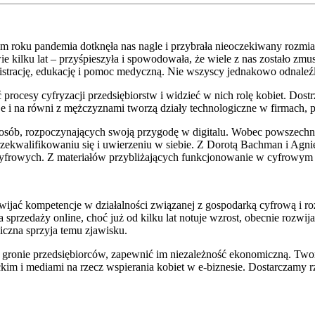
łym roku pandemia dotknęła nas nagle i przybrała nieoczekiwany rozmiar
kilku lat – przyśpieszyła i spowodowała, że wiele z nas zostało zmusz
nistrację, edukację i pomoc medyczną. Nie wszyscy jednakowo odnaleźl
ocesy cyfryzacji przedsiębiorstw i widzieć w nich rolę kobiet. Dost
 i na równi z mężczyznami tworzą działy technologiczne w firmach, 
 osób, rozpoczynających swoją przygodę w digitalu. Wobec powszec
zekwalifikowaniu się i uwierzeniu w siebie. Z Dorotą Bachman i Agni
cyfrowych. Z materiałów przybliżających funkcjonowanie w cyfrowym
rozwijać kompetencje w działalności związanej z gospodarką cyfrową i 
 sprzedaży online, choć już od kilku lat notuje wzrost, obecnie rozwija
miczna sprzyja temu zjawisku.
w gronie przedsiębiorców, zapewnić im niezależność ekonomiczną. Two
m i mediami na rzecz wspierania kobiet w e-biznesie. Dostarczamy rze