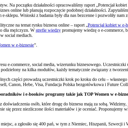
atyw. Na początku działalności opracowaliśmy raport „Potencjał kobiet
iznes online lub planują rozpoczęcie podobnej działalności. Zapytali
e-sklepu. Wnioski z badania były dla nas bezcenne i pozwoliły nam z
ityczne na temat rynku biznesu online – raport „
Potencjał kobiet w e-b
ylko dla mężczyzn. W
strefie wiedzy
promujemy wiedzę o e-commerce, biz
w social mediach.
men w e-biznesie
”.
esu e-commerce, social media, wizerunku biznesowego. Uczestniczki uc
t podzielony na kilka modułów, każdy tematycznie związany z tworzen
lnych części prowadzą uczestniczki krok po kroku do celu – własnego
ell, Canon, Hebe, Visa, Fundacja Polska bezgotówkowa i Future Colla
, poradników i e-booków programy takie jak TOP Women w e-biznesi
z doświadczenia osób, które drogę do biznesu mają za sobą. Widzimy, 
anie się przez niezliczone ilości materiałów i je oceniać. Proponujemy
jsc, a zgłosiło się 400 pań, w tym z Niemiec, Hiszpanii, Szwecji i Wi