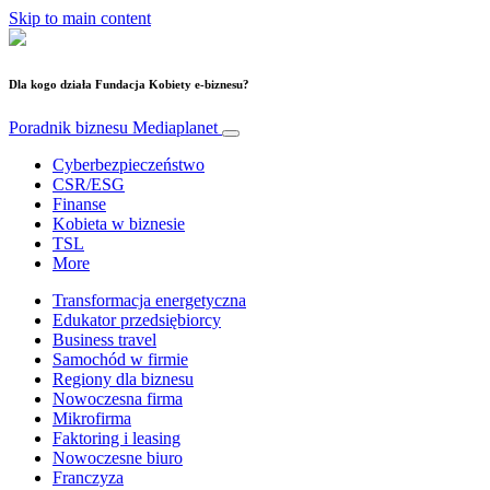
Skip to main content
Dla kogo działa Fundacja Kobiety e-biznesu?
Poradnik biznesu
Mediaplanet
Cyberbezpieczeństwo
CSR/ESG
Finanse
Kobieta w biznesie
TSL
More
Transformacja energetyczna
Edukator przedsiębiorcy
Business travel
Samochód w firmie
Regiony dla biznesu
Nowoczesna firma
Mikrofirma
Faktoring i leasing
Nowoczesne biuro
Franczyza