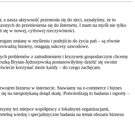
, a nasza aktywność przeniosła się do sieci, uznałyśmy, że to
onych do przeniesienia się do Internetu. I mam na myśli nie tylko
i się w nowej, cyfrowej rzeczywistości.
rzegam zmianę w myśleniu i podejściu do życia pań – są równie
prowadzą biznesy, osiągają sukcesy zawodowe.
hnych problemów z zatrudnieniem i kryzysem gospodarczym chcemy
eszką Brytan-Jędrzejowską postanowiłyśmy dzielić się swoim
 świecie korzystać może każdy – do czego zachęcam.
rozwojem biznesu w internecie. Stawiamy na e-commerce i biznes
 się na niespotykaną dotąd skalę. Potwierdzają to badania i raporty –
rzymy też miejsce współpracy z lokalnymi organizacjami,
telną wiedzę i specjalistyczne badania na temat obszaru biznesu