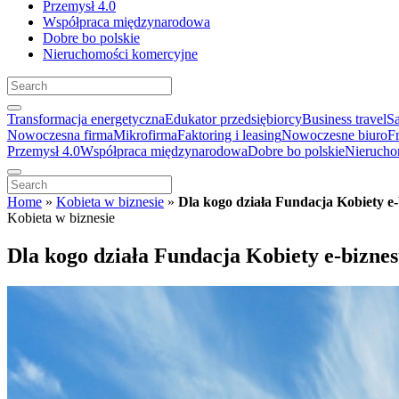
Przemysł 4.0
Współpraca międzynarodowa
Dobre bo polskie
Nieruchomości komercyjne
Transformacja energetyczna
Edukator przedsiębiorcy
Business travel
S
Nowoczesna firma
Mikrofirma
Faktoring i leasing
Nowoczesne biuro
F
Przemysł 4.0
Współpraca międzynarodowa
Dobre bo polskie
Nierucho
Home
»
Kobieta w biznesie
»
Dla kogo działa Fundacja Kobiety e
Kobieta w biznesie
Dla kogo działa Fundacja Kobiety e-bizne