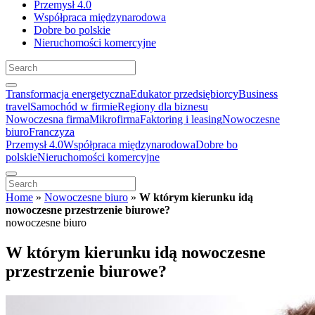
Przemysł 4.0
Współpraca międzynarodowa
Dobre bo polskie
Nieruchomości komercyjne
Transformacja energetyczna
Edukator przedsiębiorcy
Business
travel
Samochód w firmie
Regiony dla biznesu
Nowoczesna firma
Mikrofirma
Faktoring i leasing
Nowoczesne
biuro
Franczyza
Przemysł 4.0
Współpraca międzynarodowa
Dobre bo
polskie
Nieruchomości komercyjne
Home
»
Nowoczesne biuro
»
W którym kierunku idą
nowoczesne przestrzenie biurowe?
nowoczesne biuro
W którym kierunku idą nowoczesne
przestrzenie biurowe?