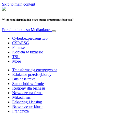
Skip to main content
W którym kierunku idą nowoczesne przestrzenie biurowe?
Poradnik biznesu
Mediaplanet
Cyberbezpieczeństwo
CSR/ESG
Finanse
Kobieta w biznesie
TSL
More
Transformacja energetyczna
Edukator przedsiębiorcy
Business travel
Samochód w firmie
Regiony dla biznesu
Nowoczesna firma
Mikrofirma
Faktoring i leasing
Nowoczesne biuro
Franczyza