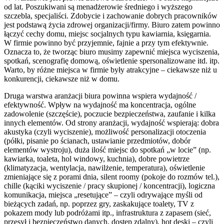
od lat. Poszukiwani są menadżerowie średniego i wyższego
szczebla, specjaliści. Zdobycie i zachowanie dobrych pracowników
jest podstawą życia zdrowej organizacji/firmy. Biuro zatem powinno
łączyć cechy domu, miejsc socjalnych typu kawiarnia, księgarnia.
W firmie powinno być przyjemnie, fajnie a przy tym efektywnie.
Oznacza to, że tworząc biuro musimy zapewnić miejsca wyciszenia,
spotkań, scenografię domową, oświetlenie spersonalizowane itd. itp.
Warto, by różne miejsca w firmie były atrakcyjne – ciekawsze niż u
konkurencji, ciekawsze niż w domu.
Druga warstwa aranżacji biura powinna wspiera wydajność /
efektywność. Wpływ na wydajność ma koncentracja, ogólne
zadowolenie (szczęście), poczucie bezpieczeństwa, zaufanie i kilka
innych elementów. Od strony aranżacji, wydajność wspierają: dobra
akustyka (czyli wyciszenie), możliwość personalizacji otoczenia
(półki, pisanie po ścianach, ustawianie przedmiotów, dobór
elementów wystroju), duża ilość miejsc do spotkań „w locie” (np.
kawiarka, toaleta, hol windowy, kuchnia), dobre powietrze
(klimatyzacja, wentylacja, nawilżenie, temperatura), oświetlenie
zmieniające się z porami dnia, silent roomy (pokoje do rozmów tel.),
chille (kąciki wyciszenie / pracy skupionej / koncentracji), logiczna
komunikacja, miejsca „resetujące” – czyli odrywające myśli od
bieżących zadań, np. poprzez gry, zaskakujące toalety, TV z
pokazem mody lub podróżami itp., infrastruktura z zapasem (sieć,
przesył i bezpieczeństwo danych, dostęp zdalny), hot deski – czyli