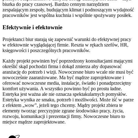
biurka do pracy czasowej. Bardzo cennym narzędziem
zespalającym zespoły, budującym klimat i podnoszącym wydajność
pracowników jest wspólna kuchnia i wspólnie spożywany posiłek.
Efektywnie i efektownie
Projektanci biur starają się zapewnić warunki do efektywnej pracy
w efektownie wyglądającej firmie. Reszta w rękach szefów, HR,
księgowości i poszczególnych pracowników.
Każdy projekt powinien być poprzedzony konsultacjami mającymi
określić skąd pochodzi firma i dokąd zmierza aby dopasować
aranżację do potrzeb i wizji. Nowoczesne biuro wcale nie musi być
nowocześnie zaaranżowane. Ma być mądrze zaprojektowane i
oferować nowoczesne media, instalacje, światło i ponadprzeciętny
komfort używania. A wszystko powinno być po prostu ładne.
Estetyka jest ważna ale nie oznacza spektakularnych pomysłów.
Estetyka wynika ze smaku, potrzeb i możliwości. Może iść w parze
z efektem „wow”, jeżeli tego chcemy. Mądry projekt zbiera te
elementy tworząc precyzyjnie zgrane środowisko pracy, życia,
rozwoju, komunikacji i prezentacji firmy. Nowoczesne biuro to
miejsce mądrze zaprojektowane.