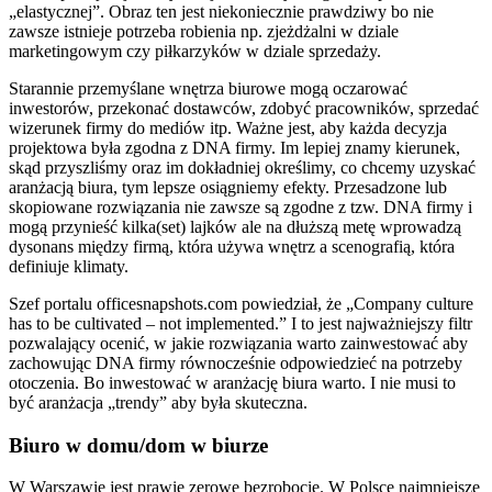
„elastycznej”. Obraz ten jest niekoniecznie prawdziwy bo nie
zawsze istnieje potrzeba robienia np. zjeżdżalni w dziale
marketingowym czy piłkarzyków w dziale sprzedaży.
Starannie przemyślane wnętrza biurowe mogą oczarować
inwestorów, przekonać dostawców, zdobyć pracowników, sprzedać
wizerunek firmy do mediów itp. Ważne jest, aby każda decyzja
projektowa była zgodna z DNA firmy. Im lepiej znamy kierunek,
skąd przyszliśmy oraz im dokładniej określimy, co chcemy uzyskać
aranżacją biura, tym lepsze osiągniemy efekty. Przesadzone lub
skopiowane rozwiązania nie zawsze są zgodne z tzw. DNA firmy i
mogą przynieść kilka(set) lajków ale na dłuższą metę wprowadzą
dysonans między firmą, która używa wnętrz a scenografią, która
definiuje klimaty.
Szef portalu officesnapshots.com powiedział, że „Company culture
has to be cultivated – not implemented.” I to jest najważniejszy filtr
pozwalający ocenić, w jakie rozwiązania warto zainwestować aby
zachowując DNA firmy równocześnie odpowiedzieć na potrzeby
otoczenia. Bo inwestować w aranżację biura warto. I nie musi to
być aranżacja „trendy” aby była skuteczna.
Biuro w domu/dom w biurze
W Warszawie jest prawie zerowe bezrobocie. W Polsce najmniejsze