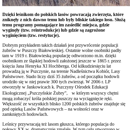
Dzięki leśnikom do polskich lasów powracają zwierzęta, które
zniknęły z nich dawno temu lub były bliskie takiego losu. Służą
temu programy pomagające im zasiedlić miejsca, gdzie
wyginęły (tzw. reintrodukcje) lub gdzie są zagrożone
wyginięciem (tzw. restytucje).
Dobrym przykładem takich działań jest przywrócenie populacji
żubrów w Puszczy Białowieskiej. Ostatnie wolne osobniki padły
tam w 1919 r. Białowieską populację odtworzono m.in. dzięki
osobnikom ze śląskiej hodowli założonej jeszcze w 1865 r. przez
księcia Jana Henryka XI Hochberga. Od kilkudziesięciu lat
prowadzą ją w Pszczynie, na terenie Nadleśnictwa Kobiór, Lasy
Państwowe. Stado liczy dziś 35 żubrów, a od początku hodowli
urodziło się w niej prawie 300 tych zwierząt. W 2006 r. LP
otworzyły w Jankowicach k. Pszczyny Ośrodek Edukacji
Ekologicznej „Pszczyńskie Żubry”, w którym wszyscy chętni
mogą zobaczyć króla polskiej puszczy na wyciągnięcie ręki.
Większość ze wszystkich blisko 1200 polskich żubrów znajduje się
pod opieką Lasów Państwowych – na wolności oraz w
zamkniętych hodowlach.
Leśnicy przywracają też lasom głuszca, którego populacja do
połowy XX w. dramatycznie zmalała. W tym celu utworzono w