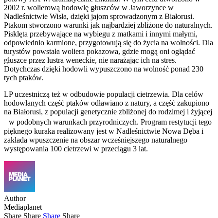
2002 r. wolierową hodowlę głuszców w Jaworzynce w
Nadleśnictwie Wisła, dzięki jajom sprowadzonym z Białorusi.
Ptakom stworzono warunki jak najbardziej zbliżone do naturalnych.
Pisklęta przebywające na wybiegu z matkami i innymi małymi,
odpowiednio karmione, przygotowują się do życia na wolności. Dla
turystów powstała woliera pokazowa, gdzie mogą oni oglądać
głuszce przez lustra weneckie, nie narażając ich na stres.
Dotychczas dzięki hodowli wypuszczono na wolność ponad 230
tych ptaków.
LP uczestniczą też w odbudowie populacji cietrzewia. Dla celów
hodowlanych część ptaków odławiano z natury, a część zakupiono
na Białorusi, z populacji genetycznie zbliżonej do rodzimej i żyjącej
w podobnych warunkach przyrodniczych. Program restytucji tego
pięknego kuraka realizowany jest w Nadleśnictwie Nowa Dęba i
zakłada wpuszczenie na obszar wcześniejszego naturalnego
występowania 100 cietrzewi w przeciągu 3 lat.
Author
Mediaplanet
Share
Share
Share
Share