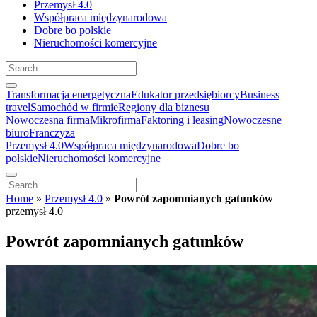
Przemysł 4.0
Współpraca międzynarodowa
Dobre bo polskie
Nieruchomości komercyjne
Transformacja energetyczna
Edukator przedsiębiorcy
Business
travel
Samochód w firmie
Regiony dla biznesu
Nowoczesna firma
Mikrofirma
Faktoring i leasing
Nowoczesne
biuro
Franczyza
Przemysł 4.0
Współpraca międzynarodowa
Dobre bo
polskie
Nieruchomości komercyjne
Home
»
Przemysł 4.0
»
Powrót zapomnianych gatunków
przemysł 4.0
Powrót zapomnianych gatunków