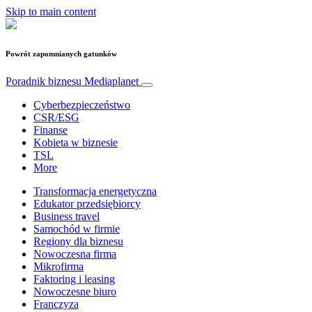
Skip to main content
Powrót zapomnianych gatunków
Poradnik biznesu
Mediaplanet
Cyberbezpieczeństwo
CSR/ESG
Finanse
Kobieta w biznesie
TSL
More
Transformacja energetyczna
Edukator przedsiębiorcy
Business travel
Samochód w firmie
Regiony dla biznesu
Nowoczesna firma
Mikrofirma
Faktoring i leasing
Nowoczesne biuro
Franczyza