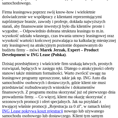
samochodowego.
Firma leasingowa poprzez swój know-how i wieloletnie
doświadczenie we współpracy z klientami reprezentującymi
najróżniejsze branże, zawody i profesje, dokłada najwyższych
starań, aby finansowanie inwestycji było dla klientów proste i
wygodne. – Odpowiednio dobrana struktura leasingu to m.in.
wysokość udziału własnego, czas trwania umowy leasingowej oraz
wysokość wartości końcowej pozwalająca na kalkulację miesięcznej
raty leasingowej na atrakcyjnym poziomie dopasowanym do
budżetu firmy – mówi
Marek Jerzak, Expert – Product
Development w ING Lease (Polska)
.
Dzisiaj przedsiębiorcy i właściciele firm szukają łatwych, prostych
rozwiązań, będących w zasięgu ręki. Dlatego o atrakcyjności oferty
stanowi także minimum formalności. Warto zwrócić uwagę na
leasingowe programy uproszczone, takie jak np. ING Auto dla
samochodów osobowych i dostawczych, gdzie klient nie musi
przedstawiać rozbudowanych wniosków i dokumentów
finansowych. Z programu można skorzystać już od pierwszego dnia
prowadzenia firmy.
– Co więcej, klient ma okazję skorzystać z
sezonowych promocji i ofert specjalnych. Jak na przykład z
trwającej właśnie promocji „Rejestracja za 0 zł”, w ramach której
ING Lease pokrywa koszt rejestracji
nowego lub używanego
samochodu osobowego lub dostawczego. Klient tym samym