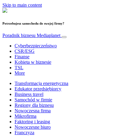
Skip to main content
Potrzebujesz samochodu do swojej firmy?
Poradnik biznesu
Mediaplanet
Cyberbezpieczeństwo
CSR/ESG
Finanse
Kobieta w biznesie
TSL
More
Transformacja energetyczna
Edukator przedsiębiorcy
Business travel
Samochód w firmie
Regiony dla biznesu
Nowoczesna firma
Mikrofirma
Faktoring i leasing
Nowoczesne biuro
Franczyza