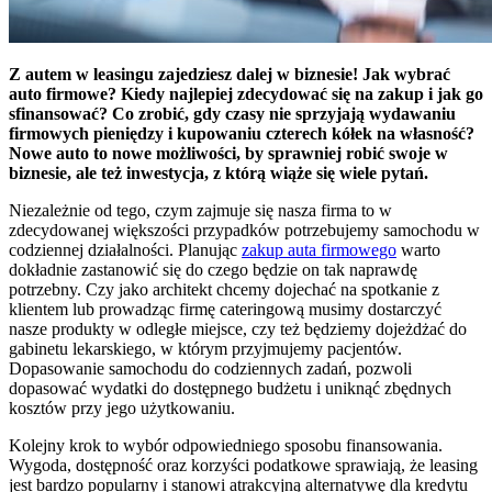
Z autem w leasingu zajedziesz dalej w biznesie! Jak wybrać
auto firmowe? Kiedy najlepiej zdecydować się na zakup i jak go
sfinansować? Co zrobić, gdy czasy nie sprzyjają wydawaniu
firmowych pieniędzy i kupowaniu czterech kółek na własność?
Nowe auto to nowe możliwości, by sprawniej robić swoje w
biznesie, ale też inwestycja, z którą wiąże się wiele pytań.
Niezależnie od tego, czym zajmuje się nasza firma to w
zdecydowanej większości przypadków potrzebujemy samochodu w
codziennej działalności. Planując
zakup auta firmowego
warto
dokładnie zastanowić się do czego będzie on tak naprawdę
potrzebny. Czy jako architekt chcemy dojechać na spotkanie z
klientem lub prowadząc firmę cateringową musimy dostarczyć
nasze produkty w odległe miejsce, czy też będziemy dojeżdżać do
gabinetu lekarskiego, w którym przyjmujemy pacjentów.
Dopasowanie samochodu do codziennych zadań, pozwoli
dopasować wydatki do dostępnego budżetu i uniknąć zbędnych
kosztów przy jego użytkowaniu.
Kolejny krok to wybór odpowiedniego sposobu finansowania.
Wygoda, dostępność oraz korzyści podatkowe sprawiają, że leasing
jest bardzo popularny i stanowi atrakcyjną alternatywę dla kredytu