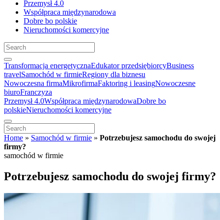
Przemysł 4.0
Współpraca międzynarodowa
Dobre bo polskie
Nieruchomości komercyjne
Transformacja energetyczna
Edukator przedsiębiorcy
Business
travel
Samochód w firmie
Regiony dla biznesu
Nowoczesna firma
Mikrofirma
Faktoring i leasing
Nowoczesne
biuro
Franczyza
Przemysł 4.0
Współpraca międzynarodowa
Dobre bo
polskie
Nieruchomości komercyjne
Home
»
Samochód w firmie
»
Potrzebujesz samochodu do swojej
firmy?
samochód w firmie
Potrzebujesz samochodu do swojej firmy?