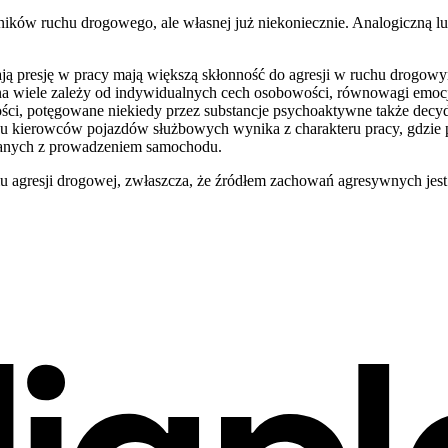
ników ruchu drogowego, ale własnej już niekoniecznie. Analogiczną l
ają presję w pracy mają większą skłonność do agresji w ruchu drogow
wiele zależy od indywidualnych cech osobowości, równowagi emocjona
ości, potęgowane niekiedy przez substancje psychoaktywne także dec
dku kierowców pojazdów służbowych wynika z charakteru pracy, gdzie 
anych z prowadzeniem samochodu.
gresji drogowej, zwłaszcza, że źródłem zachowań agresywnych jest cz