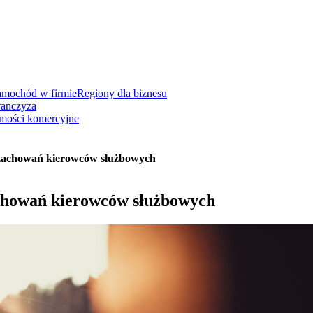
amochód w firmie
Regiony dla biznesu
ranczyza
mości komercyjne
e zachowań kierowców służbowych
achowań kierowców służbowych