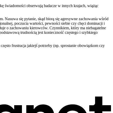
ukę świadomości obserwują badacze w innych krajach, wiążąc
ym. Nasuwa się pytanie, skąd biorą się agresywne zachowania wśród
lnej, poczucia wartości, pewności siebie czy chęci dominacji i
yduje o zachowaniu kierowców. Czynnikiem, który ma niebagatelne
podstawową trudnością jest konieczność częstego i szybkiego
ęsto frustracja jakiejś potrzeby (np. sprostanie obowiązkom czy