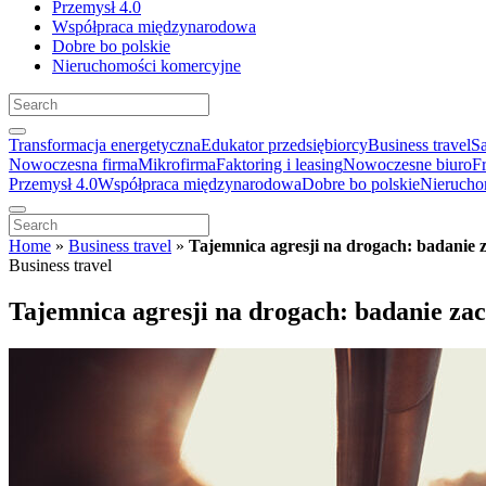
Przemysł 4.0
Współpraca międzynarodowa
Dobre bo polskie
Nieruchomości komercyjne
Transformacja energetyczna
Edukator przedsiębiorcy
Business travel
S
Nowoczesna firma
Mikrofirma
Faktoring i leasing
Nowoczesne biuro
F
Przemysł 4.0
Współpraca międzynarodowa
Dobre bo polskie
Nierucho
Home
»
Business travel
»
Tajemnica agresji na drogach: badani
Business travel
Tajemnica agresji na drogach: badanie z