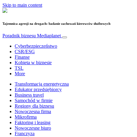
Skip to main content
Tajemnica agresji na drogach: badanie zachowań kierowców służbowych
Poradnik biznesu
Mediaplanet
Cyberbezpieczeństwo
CSR/ESG
Finanse
Kobieta w biznesie
TSL
More
Transformacja energetyczna
Edukator przedsiębiorcy
Business travel
Samochód w firmie
Regiony dla biznesu
Nowoczesna firma
Mikrofirma
Faktoring i leasing
Nowoczesne biuro
Franczyza