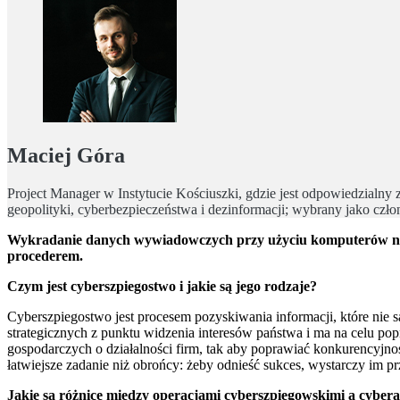
Maciej Góra
Project Manager w Instytucie Kościuszki, gdzie jest odpowiedzial
geopolityki, cyberbezpieczeństwa i dezinformacji; wybrany jako czło
Wykradanie danych wywiadowczych przy użyciu komputerów nie je
procederem.
Czym jest cyberszpiegostwo i jakie są jego rodzaje?
Cyberszpiegostwo jest procesem pozyskiwania informacji, które nie
strategicznych z punktu widzenia interesów państwa i ma na celu po
gospodarczych o działalności firm, tak aby poprawiać konkurencyjnoś
łatwiejsze zadanie niż obrońcy: żeby odnieść sukces, wystarczy im p
Jakie są różnice między operacjami cyberszpiegowskimi a cyber