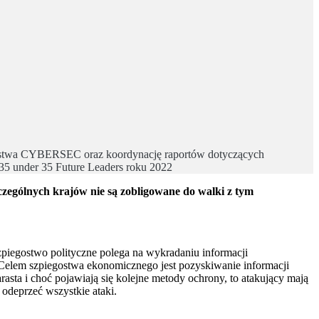
czeństwa CYBERSEC oraz koordynację raportów dotyczących
s 35 under 35 Future Leaders roku 2022
zególnych krajów nie są zobligowane do walki z tym
piegostwo polityczne polega na wykradaniu informacji
. Celem szpiegostwa ekonomicznego jest pozyskiwanie informacji
asta i choć pojawiają się kolejne metody ochrony, to atakujący mają
 odeprzeć wszystkie ataki.