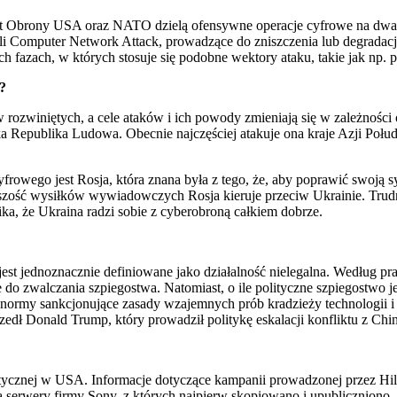
t Obrony USA oraz NATO dzielą ofensywne operacje cyfrowe na dwa r
czyli Computer Network Attack, prowadzące do zniszczenia lub degrada
 fazach, w których stosuje się podobne wektory ataku, takie jak np. p
?
zwiniętych, a cele ataków i ich powody zmieniają się w zależności od
a Republika Ludowa. Obecnie najczęściej atakuje ona kraje Azji Poł
wego jest Rosja, która znana była z tego, że, aby poprawić swoją sytu
ć wysiłków wywiadowczych Rosja kieruje przeciw Ukrainie. Trudno p
nika, że Ukraina radzi sobie z cyberobroną całkiem dobrze.
st jednoznacznie definiowane jako działalność nielegalna. Według pra
 do zwalczania szpiegostwa. Natomiast, o ile polityczne szpiegostwo j
my sankcjonujące zasady wzajemnych prób kradzieży technologii i włas
edł Donald Trump, który prowadził politykę eskalacji konfliktu z Chi
ratycznej w USA. Informacje dotyczące kampanii prowadzonej przez Hi
 serwery firmy Sony, z których najpierw skopiowano i upubliczniono,