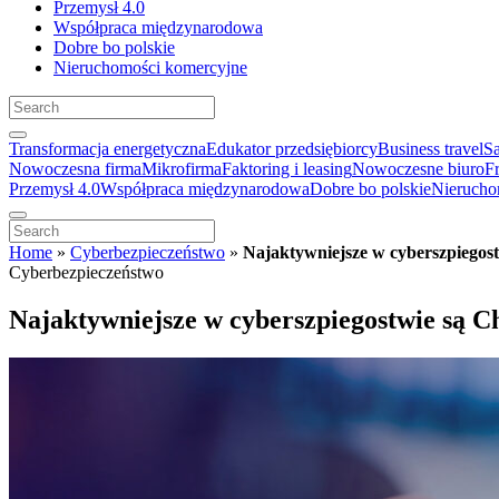
Przemysł 4.0
Współpraca międzynarodowa
Dobre bo polskie
Nieruchomości komercyjne
Transformacja energetyczna
Edukator przedsiębiorcy
Business travel
S
Nowoczesna firma
Mikrofirma
Faktoring i leasing
Nowoczesne biuro
F
Przemysł 4.0
Współpraca międzynarodowa
Dobre bo polskie
Nierucho
Home
»
Cyberbezpieczeństwo
»
Najaktywniejsze w cyberszpiegos
Cyberbezpieczeństwo
Najaktywniejsze w cyberszpiegostwie są C