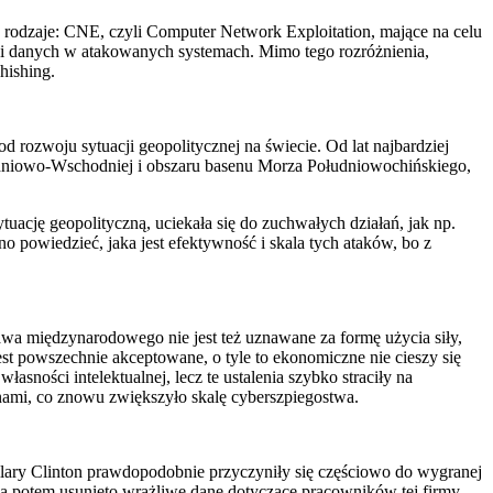
odzaje: CNE, czyli Computer Network Exploitation, mające na celu
cji danych w atakowanych systemach. Mimo tego rozróżnienia,
hishing.
 rozwoju sytuacji geopolitycznej na świecie. Od lat najbardziej
udniowo-Wschodniej i obszaru basenu Morza Południowochińskiego,
ację geopolityczną, uciekała się do zuchwałych działań, jak np.
owiedzieć, jaka jest efektywność i skala tych ataków, bo z
wa międzynarodowego nie jest też uznawane za formę użycia siły,
est powszechnie akceptowane, o tyle to ekonomiczne nie cieszy się
ności intelektualnej, lecz te ustalenia szybko straciły na
nami, co znowu zwiększyło skalę cyberszpiegostwa.
llary Clinton prawdopodobnie przyczyniły się częściowo do wygranej
 a potem usunięto wrażliwe dane dotyczące pracowników tej firmy.