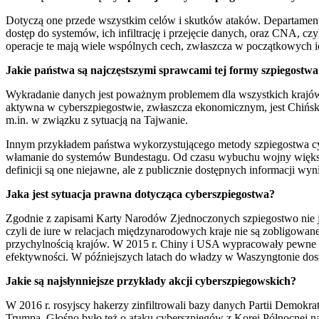
Dotyczą one przede wszystkim celów i skutków ataków. Departamen
dostęp do systemów, ich infiltrację i przejęcie danych, oraz CNA, 
operacje te mają wiele wspólnych cech, zwłaszcza w początkowych ich
Jakie państwa są najczęstszymi sprawcami tej formy szpiegostwa
Wykradanie danych jest poważnym problemem dla wszystkich krajów ro
aktywna w cyberszpiegostwie, zwłaszcza ekonomicznym, jest Chińsk
m.in. w związku z sytuacją na Tajwanie.
Innym przykładem państwa wykorzystującego metody szpiegostwa cyfro
włamanie do systemów Bundestagu. Od czasu wybuchu wojny większoś
definicji są one niejawne, ale z publicznie dostępnych informacji wy
Jaka jest sytuacja prawna dotycząca cyberszpiegostwa?
Zgodnie z zapisami Karty Narodów Zjednoczonych szpiegostwo nie je
czyli de iure w relacjach międzynarodowych kraje nie są zobligowane
przychylnością krajów. W 2015 r. Chiny i USA wypracowały pewne nor
efektywności. W późniejszych latach do władzy w Waszyngtonie dosz
Jakie są najsłynniejsze przykłady akcji cyberszpiegowskich?
W 2016 r. rosyjscy hakerzy zinfiltrowali bazy danych Partii Demok
Trumpa. Głośno było też o ataku cyberszpiegów z Korei Północnej na