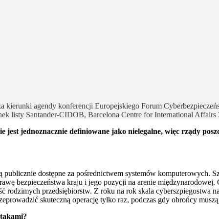
ny za kierunki agendy konferencji Europejskiego Forum Cyberbezpie
nek listy Santander-CIDOB, Barcelona Centre for International Affair
st jednoznacznie definiowane jako nielegalne, więc rządy poszc
 są publicznie dostępne za pośrednictwem systemów komputerowych. Sz
prawę bezpieczeństwa kraju i jego pozycji na arenie międzynarodowej
ć rodzimych przedsiębiorstw. Z roku na rok skala cyberszpiegostwa nar
rzeprowadzić skuteczną operację tylko raz, podczas gdy obrońcy muszą
atakami?