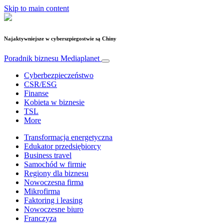
Skip to main content
Najaktywniejsze w cyberszpiegostwie są Chiny
Poradnik biznesu
Mediaplanet
Cyberbezpieczeństwo
CSR/ESG
Finanse
Kobieta w biznesie
TSL
More
Transformacja energetyczna
Edukator przedsiębiorcy
Business travel
Samochód w firmie
Regiony dla biznesu
Nowoczesna firma
Mikrofirma
Faktoring i leasing
Nowoczesne biuro
Franczyza