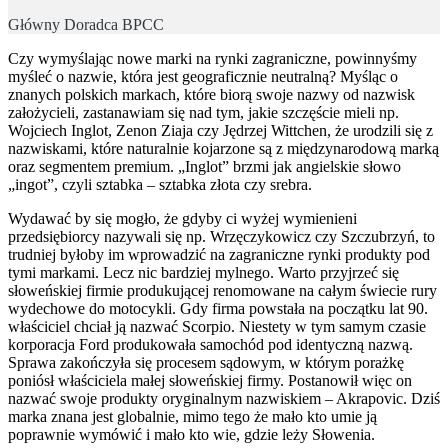
Główny Doradca BPCC
Czy wymyślając nowe marki na rynki zagraniczne, powinnyśmy
myśleć o nazwie, która jest geograficznie neutralną? Myśląc o
znanych polskich markach, które biorą swoje nazwy od nazwisk
założycieli, zastanawiam się nad tym, jakie szczęście mieli np.
Wojciech Inglot, Zenon Ziaja czy Jędrzej Wittchen, że urodzili się z
nazwiskami, które naturalnie kojarzone są z międzynarodową marką
oraz segmentem premium. „Inglot” brzmi jak angielskie słowo
„ingot”, czyli sztabka – sztabka złota czy srebra.
Wydawać by się mogło, że gdyby ci wyżej wymienieni
przedsiębiorcy nazywali się np. Wrzęczykowicz czy Szczubrzyń, to
trudniej byłoby im wprowadzić na zagraniczne rynki produkty pod
tymi markami. Lecz nic bardziej mylnego. Warto przyjrzeć się
słoweńskiej firmie produkującej renomowane na całym świecie rury
wydechowe do motocykli. Gdy firma powstała na początku lat 90.
właściciel chciał ją nazwać Scorpio. Niestety w tym samym czasie
korporacja Ford produkowała samochód pod identyczną nazwą.
Sprawa zakończyła się procesem sądowym, w którym porażkę
poniósł właściciela małej słoweńskiej firmy. Postanowił więc on
nazwać swoje produkty oryginalnym nazwiskiem – Akrapovic. Dziś
marka znana jest globalnie, mimo tego że mało kto umie ją
poprawnie wymówić i mało kto wie, gdzie leży Słowenia.