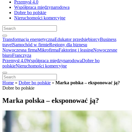
Przemysł 4.0
Współpraca międzynarodowa
Dobre bo polskie
Nieruchomości komercyjne
Transformacja energetyczna
Edukator przedsiębiorcy
Business
travel
Samochód w firmie
Regiony dla biznesu
Nowoczesna firma
Mikrofirma
Faktoring i leasing
Nowoczesne
biuro
Franczyza
Przemysł 4.0
Współpraca międzynarodowa
Dobre bo
polskie
Nieruchomości komercyjne
Home
»
Dobre bo polskie
»
Marka polska – eksponować ją?
Dobre bo polskie
Marka polska – eksponować ją?