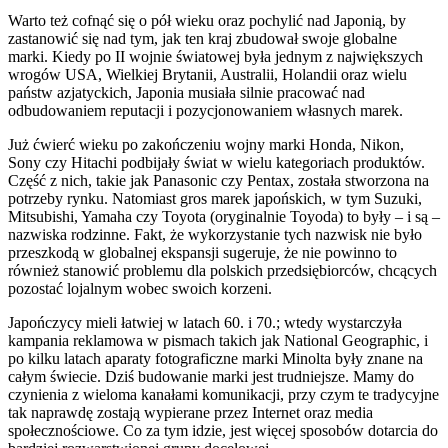
Warto też cofnąć się o pół wieku oraz pochylić nad Japonią, by
zastanowić się nad tym, jak ten kraj zbudował swoje globalne
marki. Kiedy po II wojnie światowej była jednym z największych
wrogów USA, Wielkiej Brytanii, Australii, Holandii oraz wielu
państw azjatyckich, Japonia musiała silnie pracować nad
odbudowaniem reputacji i pozycjonowaniem własnych marek.
Już ćwierć wieku po zakończeniu wojny marki Honda, Nikon,
Sony czy Hitachi podbijały świat w wielu kategoriach produktów.
Część z nich, takie jak Panasonic czy Pentax, została stworzona na
potrzeby rynku. Natomiast gros marek japońskich, w tym Suzuki,
Mitsubishi, Yamaha czy Toyota (oryginalnie Toyoda) to były – i są –
nazwiska rodzinne. Fakt, że wykorzystanie tych nazwisk nie było
przeszkodą w globalnej ekspansji sugeruje, że nie powinno to
również stanowić problemu dla polskich przedsiębiorców, chcących
pozostać lojalnym wobec swoich korzeni.
Japończycy mieli łatwiej w latach 60. i 70.; wtedy wystarczyła
kampania reklamowa w pismach takich jak National Geographic, i
po kilku latach aparaty fotograficzne marki Minolta były znane na
całym świecie. Dziś budowanie marki jest trudniejsze. Mamy do
czynienia z wieloma kanałami komunikacji, przy czym te tradycyjne
tak naprawdę zostają wypierane przez Internet oraz media
społecznościowe. Co za tym idzie, jest więcej sposobów dotarcia do