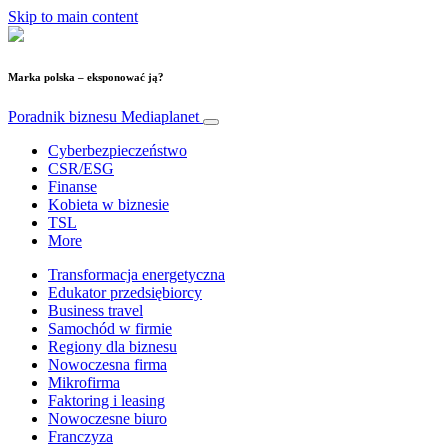
Skip to main content
Marka polska – eksponować ją?
Poradnik biznesu
Mediaplanet
Cyberbezpieczeństwo
CSR/ESG
Finanse
Kobieta w biznesie
TSL
More
Transformacja energetyczna
Edukator przedsiębiorcy
Business travel
Samochód w firmie
Regiony dla biznesu
Nowoczesna firma
Mikrofirma
Faktoring i leasing
Nowoczesne biuro
Franczyza