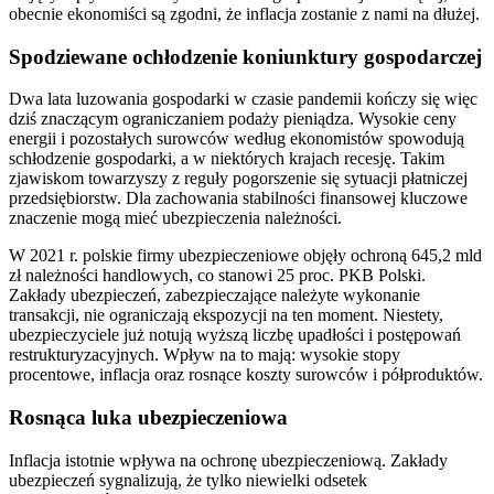
obecnie ekonomiści są zgodni, że inflacja zostanie z nami na dłużej.
Spodziewane ochłodzenie koniunktury gospodarczej
Dwa lata luzowania gospodarki w czasie pandemii kończy się więc
dziś znaczącym ograniczaniem podaży pieniądza. Wysokie ceny
energii i pozostałych surowców według ekonomistów spowodują
schłodzenie gospodarki, a w niektórych krajach recesję. Takim
zjawiskom towarzyszy z reguły pogorszenie się sytuacji płatniczej
przedsiębiorstw. Dla zachowania stabilności finansowej kluczowe
znaczenie mogą mieć ubezpieczenia należności.
W 2021 r. polskie firmy ubezpieczeniowe objęły ochroną 645,2 mld
zł należności handlowych, co stanowi 25 proc. PKB Polski.
Zakłady ubezpieczeń, zabezpieczające należyte wykonanie
transakcji, nie ograniczają ekspozycji na ten moment. Niestety,
ubezpieczyciele już notują wyższą liczbę upadłości i postępowań
restrukturyzacyjnych. Wpływ na to mają: wysokie stopy
procentowe, inflacja oraz rosnące koszty surowców i półproduktów.
Rosnąca luka ubezpieczeniowa
Inflacja istotnie wpływa na ochronę ubezpieczeniową. Zakłady
ubezpieczeń sygnalizują, że tylko niewielki odsetek