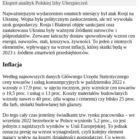
Ekspert analityk Polskiej Izby Ubezpieczeń
Najważniejszym wydarzeniem ostatnich miesięcy był atak Rosji na
Ukrainę. Wojna była politycznym zaskoczeniem, ale też wywołała
szok gospodarczy. Rosja i Białoruś objęte sankcjami oraz
zaatakowana Ukraina były ważnymi źródłami surowców i
półproduktów. Zerwane łańcuchy dostaw spowodowały wzrost cen
energii, nawozów, stali, kruszywa, żywności. To jeden z istotnych
elementów, wpływający na wzrost inflacji, której skutki będą w
2023 r. źródłem zmartwień przedsiębiorców.
Inflacja
Według najnowszych danych Głównego Urzędu Statystycznego
ceny towarów i usług konsumpcyjnych w październiku 2022 r.
wzrosły o 17,9 proc. w ujęciu rocznym, przy wzroście cen towarów
o 19,5 proc. i usług o 13 proc. Koszty materiałów budowlanych
wzrosły nawet o 40 proc. (dla wapna i cementu) czy blisko 25 proc.
dla farb, stolarki budowlanej lub glazury.
Do tego cały czas jesteśmy świadkami tzw. rynku pracownika – we
wrześniu 2022 bezrobocie w Polsce wyniosło 5,2 proc., co jest
jednym z najniższych wyników w Unii Europejskiej. To jednak
oznacza presję na wzrost wynagrodzeń, czyli kolejny element
mający wpływ na koszty działalności gospodarczej. Co więcej,