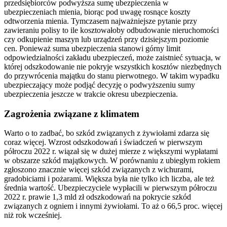
przedsiębiorców podwyższa sumę ubezpieczenia w
ubezpieczeniach mienia, biorąc pod uwagę rosnące koszty
odtworzenia mienia. Tymczasem najważniejsze pytanie przy
zawieraniu polisy to ile kosztowałoby odbudowanie nieruchomości
czy odkupienie maszyn lub urządzeń przy dzisiejszym poziomie
cen. Ponieważ suma ubezpieczenia stanowi górny limit
odpowiedzialności zakładu ubezpieczeń, może zaistnieć sytuacja, w
której odszkodowanie nie pokryje wszystkich kosztów niezbędnych
do przywrócenia majątku do stanu pierwotnego. W takim wypadku
ubezpieczający może podjąć decyzję o podwyższeniu sumy
ubezpieczenia jeszcze w trakcie okresu ubezpieczenia.
Zagrożenia związane z klimatem
Warto o to zadbać, bo szkód związanych z żywiołami zdarza się
coraz więcej. Wzrost odszkodowań i świadczeń w pierwszym
półroczu 2022 r. wiązał się w dużej mierze z większymi wypłatami
w obszarze szkód majątkowych. W porównaniu z ubiegłym rokiem
zgłoszono znacznie więcej szkód związanych z wichurami,
gradobiciami i pożarami. Większa była nie tylko ich liczba, ale też
średnia wartość. Ubezpieczyciele wypłacili w pierwszym półroczu
2022 r. prawie 1,3 mld zł odszkodowań na pokrycie szkód
związanych z ogniem i innymi żywiołami. To aż o 66,5 proc. więcej
niż rok wcześniej.