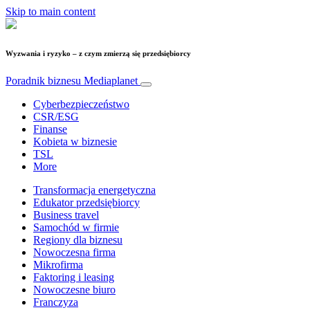
Skip to main content
Wyzwania i ryzyko – z czym zmierzą się przedsiębiorcy
Poradnik biznesu
Mediaplanet
Cyberbezpieczeństwo
CSR/ESG
Finanse
Kobieta w biznesie
TSL
More
Transformacja energetyczna
Edukator przedsiębiorcy
Business travel
Samochód w firmie
Regiony dla biznesu
Nowoczesna firma
Mikrofirma
Faktoring i leasing
Nowoczesne biuro
Franczyza