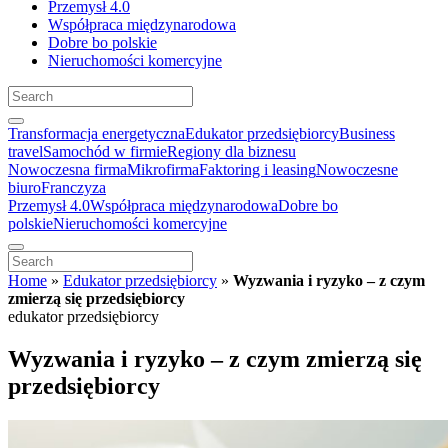
Przemysł 4.0
Współpraca międzynarodowa
Dobre bo polskie
Nieruchomości komercyjne
Transformacja energetyczna
Edukator przedsiębiorcy
Business
travel
Samochód w firmie
Regiony dla biznesu
Nowoczesna firma
Mikrofirma
Faktoring i leasing
Nowoczesne
biuro
Franczyza
Przemysł 4.0
Współpraca międzynarodowa
Dobre bo
polskie
Nieruchomości komercyjne
Home
»
Edukator przedsiębiorcy
»
Wyzwania i ryzyko – z czym
zmierzą się przedsiębiorcy
edukator przedsiębiorcy
Wyzwania i ryzyko – z czym zmierzą się
przedsiębiorcy