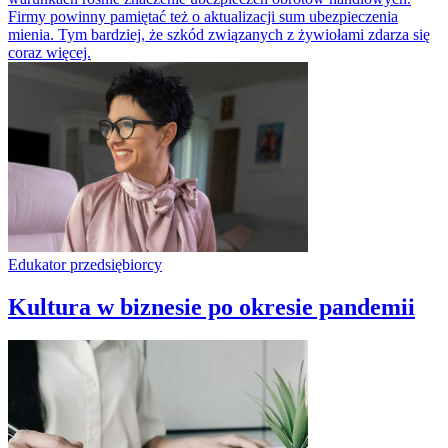
Firmy powinny pamiętać też o aktualizacji sum ubezpieczenia
mienia. Tym bardziej, że szkód związanych z żywiołami zdarza się
coraz więcej.
Edukator przedsiębiorcy
Kultura w biznesie po okresie pandemii