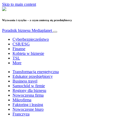
Skip to main content
Wyzwania i ryzyko – z czym zmierzą się przedsiębiorcy
Poradnik biznesu
Mediaplanet
Cyberbezpieczeństwo
CSR/ESG
Finanse
Kobieta w biznesie
TSL
More
Transformacja energetyczna
Edukator przedsiębiorcy
Business travel
Samochód w firmie
Regiony dla biznesu
Nowoczesna firma
Mikrofirma
Faktoring i leasing
Nowoczesne biuro
Franczyza