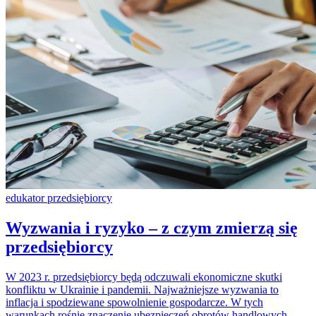
edukator przedsiębiorcy
Wyzwania i ryzyko – z czym zmierzą się
przedsiębiorcy
W 2023 r. przedsiębiorcy będą odczuwali ekonomiczne skutki
konfliktu w Ukrainie i pandemii. Najważniejsze wyzwania to
inflacja i spodziewane spowolnienie gospodarcze. W tych
warunkach rośnie znaczenie ubezpieczeń obrotów handlowych.