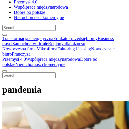
Przemysł 4.0
Współpraca międzynarodowa
Dobre bo polskie
Nieruchomości komercyjne
Transformacja energetyczna
Edukator przedsiębiorcy
Business
travel
Samochód w firmie
Regiony dla biznesu
Nowoczesna firma
Mikrofirma
Faktoring i leasing
Nowoczesne
biuro
Franczyza
Przemysł 4.0
Współpraca międzynarodowa
Dobre bo
polskie
Nieruchomości komercyjne
pandemia