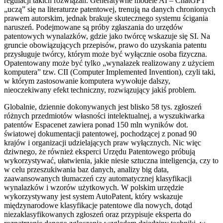
regulacji takich rozwiązań. Generatywne modele AI – ChatGPT
„uczą” się na literaturze patentowej, trenują na danych chronionych
prawem autorskim, jednak brakuje skutecznego systemu ścigania
naruszeń. Podejmowane są próby zgłaszania do urzędów
patentowych wynalazków, gdzie jako twórcę wskazuje się SI. Na
gruncie obowiązujących przepisów, prawo do uzyskania patentu
przysługuje twórcy, którym może być wyłącznie osoba fizyczna.
Opatentowany może być tylko „wynalazek realizowany z użyciem
komputera” tzw. CII (Computer Implemented Invention), czyli taki,
w którym zastosowanie komputera wywołuje dalszy,
nieoczekiwany efekt techniczny, rozwiązujący jakiś problem.
Globalnie, dziennie dokonywanych jest blisko 58 tys. zgłoszeń
różnych przedmiotów własności intelektualnej, a wyszukiwarka
patentów Espacenet zawiera ponad 150 mln wyników dot.
światowej dokumentacji patentowej, pochodzącej z ponad 90
krajów i organizacji udzielających praw wyłącznych. Nic więc
dziwnego, że również eksperci Urzędu Patentowego próbują
wykorzystywać, ułatwienia, jakie niesie sztuczna inteligencja, czy to
w celu przeszukiwania baz danych, analizy big data,
zaawansowanych tłumaczeń czy automatycznej klasyfikacji
wynalazków i wzorów użytkowych. W polskim urzędzie
wykorzystywany jest system AutoPatent, który wskazuje
międzynarodowe klasyfikacje patentowe dla nowych, dotąd
niezaklasyfikowanych zgłoszeń oraz przypisuje eksperta do