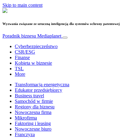
Skip to main content
Wyzwania związane ze sztuczną inteligencją dla systemów ochrony patentowej
Poradnik biznesu
Mediaplanet
Cyberbezpieczeństwo
CSR/ESG
Finanse
Kobieta w biznesie
TSL
More
Transformacja energetyczna
Edukator przedsiębiorcy
Business travel
Samochód w firmie
Regiony dla biznesu
Nowoczesna firma
Mikrofirma
Faktoring i leasing
Nowoczesne biuro
Franczyza