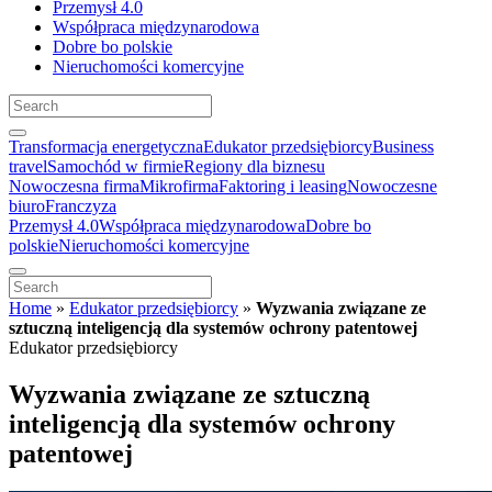
Przemysł 4.0
Współpraca międzynarodowa
Dobre bo polskie
Nieruchomości komercyjne
Transformacja energetyczna
Edukator przedsiębiorcy
Business
travel
Samochód w firmie
Regiony dla biznesu
Nowoczesna firma
Mikrofirma
Faktoring i leasing
Nowoczesne
biuro
Franczyza
Przemysł 4.0
Współpraca międzynarodowa
Dobre bo
polskie
Nieruchomości komercyjne
Home
»
Edukator przedsiębiorcy
»
Wyzwania związane ze
sztuczną inteligencją dla systemów ochrony patentowej
Edukator przedsiębiorcy
Wyzwania związane ze sztuczną
inteligencją dla systemów ochrony
patentowej