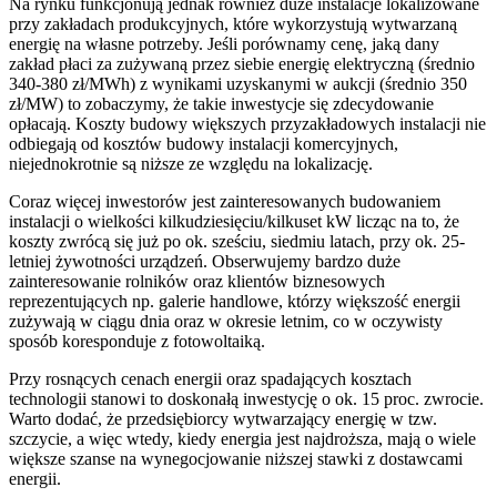
Na rynku funkcjonują jednak również duże instalacje lokalizowane
przy zakładach produkcyjnych, które wykorzystują wytwarzaną
energię na własne potrzeby. Jeśli porównamy cenę, jaką dany
zakład płaci za zużywaną przez siebie energię elektryczną (średnio
340-380 zł/MWh) z wynikami uzyskanymi w aukcji (średnio 350
zł/MW) to zobaczymy, że takie inwestycje się zdecydowanie
opłacają. Koszty budowy większych przyzakładowych instalacji nie
odbiegają od kosztów budowy instalacji komercyjnych,
niejednokrotnie są niższe ze względu na lokalizację.
Coraz więcej inwestorów jest zainteresowanych budowaniem
instalacji o wielkości kilkudziesięciu/kilkuset kW licząc na to, że
koszty zwrócą się już po ok. sześciu, siedmiu latach, przy ok. 25-
letniej żywotności urządzeń. Obserwujemy bardzo duże
zainteresowanie rolników oraz klientów biznesowych
reprezentujących np. galerie handlowe, którzy większość energii
zużywają w ciągu dnia oraz w okresie letnim, co w oczywisty
sposób koresponduje z fotowoltaiką.
Przy rosnących cenach energii oraz spadających kosztach
technologii stanowi to doskonałą inwestycję o ok. 15 proc. zwrocie.
Warto dodać, że przedsiębiorcy wytwarzający energię w tzw.
szczycie, a więc wtedy, kiedy energia jest najdroższa, mają o wiele
większe szanse na wynegocjowanie niższej stawki z dostawcami
energii.