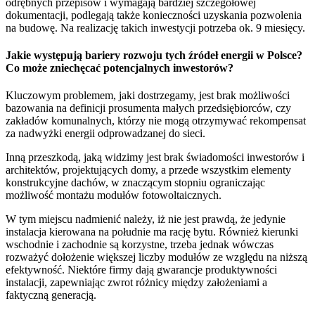
odrębnych przepisów i wymagają bardziej szczegółowej
dokumentacji, podlegają także konieczności uzyskania pozwolenia
na budowę. Na realizację takich inwestycji potrzeba ok. 9 miesięcy.
Jakie występują bariery rozwoju tych źródeł energii w Polsce?
Co może zniechęcać potencjalnych inwestorów?
Kluczowym problemem, jaki dostrzegamy, jest brak możliwości
bazowania na definicji prosumenta małych przedsiębiorców, czy
zakładów komunalnych, którzy nie mogą otrzymywać rekompensat
za nadwyżki energii odprowadzanej do sieci.
Inną przeszkodą, jaką widzimy jest brak świadomości inwestorów i
architektów, projektujących domy, a przede wszystkim elementy
konstrukcyjne dachów, w znaczącym stopniu ograniczając
możliwość montażu modułów fotowoltaicznych.
W tym miejscu nadmienić należy, iż nie jest prawdą, że jedynie
instalacja kierowana na południe ma rację bytu. Również kierunki
wschodnie i zachodnie są korzystne, trzeba jednak wówczas
rozważyć dołożenie większej liczby modułów ze względu na niższą
efektywność. Niektóre firmy dają gwarancje produktywności
instalacji, zapewniając zwrot różnicy między założeniami a
faktyczną generacją.