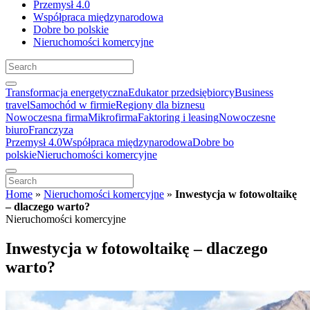
Przemysł 4.0
Współpraca międzynarodowa
Dobre bo polskie
Nieruchomości komercyjne
Transformacja energetyczna
Edukator przedsiębiorcy
Business
travel
Samochód w firmie
Regiony dla biznesu
Nowoczesna firma
Mikrofirma
Faktoring i leasing
Nowoczesne
biuro
Franczyza
Przemysł 4.0
Współpraca międzynarodowa
Dobre bo
polskie
Nieruchomości komercyjne
Home
»
Nieruchomości komercyjne
»
Inwestycja w fotowoltaikę
– dlaczego warto?
Nieruchomości komercyjne
Inwestycja w fotowoltaikę – dlaczego
warto?