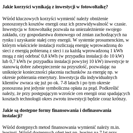
Jakie korzyści wynikają z inwestycji w fotowoltaikę?
Wśród kluczowych korzyści wymienić należy obniżenie
ponoszonych kosztów energii oraz ich przewidywalność w czasie.
Inwestycja w fotowoltaikę pozwala na uniezależnienie swojego
zakładu, czy gospodarstwa domowego od zmian zachodzących na
rynku i uzyskanie stałej ceny energii. W systemie prosumenckim, w
którym właściciele instalacji rozliczają energię wprowadzoną do
sieci z energią pobieraną z sieci i za każdą wprowadzoną 1 kWh
mogą z niej odebrać 0,8 kWh (w przypadku instalacji do 10 kW)
lub 0,7 kWh (w przypadku instalacji powyżej 10 kW) inwestycje te
stanowią dobre zabezpieczenie na przyszłość, pozwalając na
uniknięcie konieczności płacenia rachunków za energię np. w
okresie pobierania emerytury. Inwestycja dla indywidualnych
klientów zwraca się już po ok. 7-8 latach i po tym okresie
ponoszona jest jedynie symboliczna opłata za prąd. Podkreślić
należy, że przy postępującym wzroście cen energii oraz spadających
kosztach technologii okres zwrotu inwestycji będzie coraz krótszy.
Jakie są dostępne formy finansowania i dofinasowania
instalacji?
Wśród dostępnych metod finansowania wymienić należy m.in.
leasingi. Wśród dostępnych ofert jest np. leasing na 7 lat przy