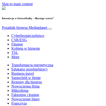
Skip to main content
Inwestycja w fotowoltaikę – dlaczego warto?
Poradnik biznesu
Mediaplanet
Cyberbezpieczeństwo
CSR/ESG
Finanse
Kobieta w biznesie
TSL
More
Transformacja energetyczna
Edukator przedsiębiorcy
Business travel
Samochód w firmie
Regiony dla biznesu
Nowoczesna firma
Mikrofirma
Faktoring i leasing
Nowoczesne biuro
Franczyza