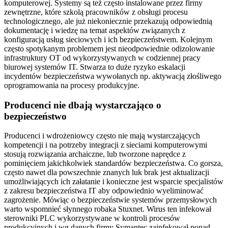
komputerowej. Systemy są też często instalowane przez firmy
zewnętrzne, które szkolą pracowników z obsługi procesu
technologicznego, ale już niekoniecznie przekazują odpowiednią
dokumentację i wiedzę na temat aspektów związanych z
konfiguracją usług sieciowych i ich bezpieczeństwem. Kolejnym
często spotykanym problemem jest nieodpowiednie odizolowanie
infrastruktury OT od wykorzystywanych w codziennej pracy
biurowej systemów IT. Stwarza to duże ryzyko eskalacji
incydentów bezpieczeństwa wywołanych np. aktywacją złośliwego
oprogramowania na procesy produkcyjne.
Producenci nie dbają wystarczająco o
bezpieczeństwo
Producenci i wdrożeniowcy często nie mają wystarczających
kompetencji i na potrzeby integracji z sieciami komputerowymi
stosują rozwiązania archaiczne, lub tworzone naprędce z
pominięciem jakichkolwiek standardów bezpieczeństwa. Co gorsza,
często nawet dla powszechnie znanych luk brak jest aktualizacji
umożliwiających ich załatanie i konieczne jest wsparcie specjalistów
z zakresu bezpieczeństwa IT aby odpowiednio wyeliminować
zagrożenie. Mówiąc o bezpieczeństwie systemów przemysłowych
warto wspomnieć słynnego robaka Stuxnet. Wirus ten infekował
sterowniki PLC wykorzystywane w kontroli procesów
produkcyjnych i wg danych firmy Symantec zainfekował ponad