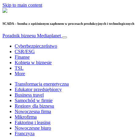
Skip to main content
SCADA – bomba z opóźnionym zapłonem w procesach produkcyjnych i technologicznych
Poradnik biznesu
Mediaplanet
Cyberbezpieczeństwo
CSR/ESG
Finanse
Kobieta w biznesie
TSL
More
Transformacja energetyczna
Edukator przedsiębiorcy
Business travel
Samochód w firmie
Regiony dla biznesu
Nowoczesna firma
Mikrofirma
Faktoring i leasing
Nowoczesne biuro
Franczyza