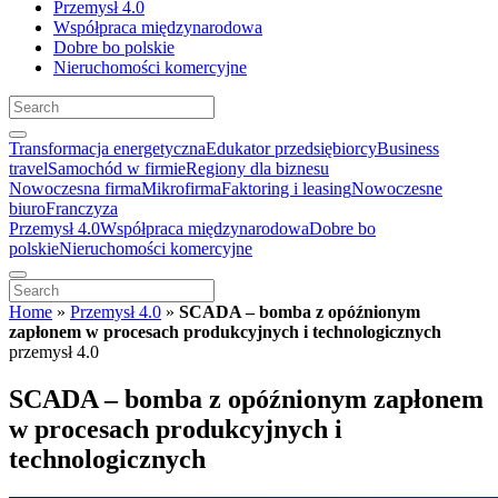
Przemysł 4.0
Współpraca międzynarodowa
Dobre bo polskie
Nieruchomości komercyjne
Transformacja energetyczna
Edukator przedsiębiorcy
Business
travel
Samochód w firmie
Regiony dla biznesu
Nowoczesna firma
Mikrofirma
Faktoring i leasing
Nowoczesne
biuro
Franczyza
Przemysł 4.0
Współpraca międzynarodowa
Dobre bo
polskie
Nieruchomości komercyjne
Home
»
Przemysł 4.0
»
SCADA – bomba z opóźnionym
zapłonem w procesach produkcyjnych i technologicznych
przemysł 4.0
SCADA – bomba z opóźnionym zapłonem
w procesach produkcyjnych i
technologicznych