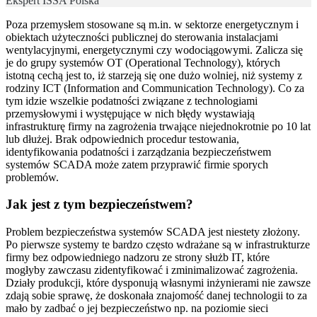
Ekspert ISSA Polska
Poza przemysłem stosowane są m.in. w sektorze energetycznym i
obiektach użyteczności publicznej do sterowania instalacjami
wentylacyjnymi, energetycznymi czy wodociągowymi. Zalicza się
je do grupy systemów OT (Operational Technology), których
istotną cechą jest to, iż starzeją się one dużo wolniej, niż systemy z
rodziny ICT (Information and Communication Technology). Co za
tym idzie wszelkie podatności związane z technologiami
przemysłowymi i występujące w nich błędy wystawiają
infrastrukturę firmy na zagrożenia trwające niejednokrotnie po 10 lat
lub dłużej. Brak odpowiednich procedur testowania,
identyfikowania podatności i zarządzania bezpieczeństwem
systemów SCADA może zatem przyprawić firmie sporych
problemów.
Jak jest z tym bezpieczeństwem?
Problem bezpieczeństwa systemów SCADA jest niestety złożony.
Po pierwsze systemy te bardzo często wdrażane są w infrastrukturze
firmy bez odpowiedniego nadzoru ze strony służb IT, które
mogłyby zawczasu zidentyfikować i zminimalizować zagrożenia.
Działy produkcji, które dysponują własnymi inżynierami nie zawsze
zdają sobie sprawę, że doskonała znajomość danej technologii to za
mało by zadbać o jej bezpieczeństwo np. na poziomie sieci