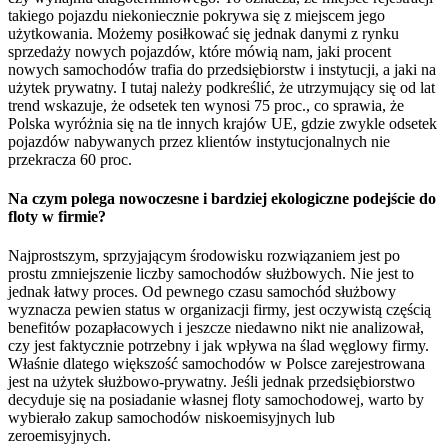
takiego pojazdu niekoniecznie pokrywa się z miejscem jego
użytkowania. Możemy posiłkować się jednak danymi z rynku
sprzedaży nowych pojazdów, które mówią nam, jaki procent
nowych samochodów trafia do przedsiębiorstw i instytucji, a jaki na
użytek prywatny. I tutaj należy podkreślić, że utrzymujący się od lat
trend wskazuje, że odsetek ten wynosi 75 proc., co sprawia, że
Polska wyróżnia się na tle innych krajów UE, gdzie zwykle odsetek
pojazdów nabywanych przez klientów instytucjonalnych nie
przekracza 60 proc.
Na czym polega nowoczesne i bardziej ekologiczne podejście do
floty w firmie?
Najprostszym, sprzyjającym środowisku rozwiązaniem jest po
prostu zmniejszenie liczby samochodów służbowych. Nie jest to
jednak łatwy proces. Od pewnego czasu samochód służbowy
wyznacza pewien status w organizacji firmy, jest oczywistą częścią
benefitów pozapłacowych i jeszcze niedawno nikt nie analizował,
czy jest faktycznie potrzebny i jak wpływa na ślad węglowy firmy.
Właśnie dlatego większość samochodów w Polsce zarejestrowana
jest na użytek służbowo-prywatny. Jeśli jednak przedsiębiorstwo
decyduje się na posiadanie własnej floty samochodowej, warto by
wybierało zakup samochodów niskoemisyjnych lub
zeroemisyjnych.