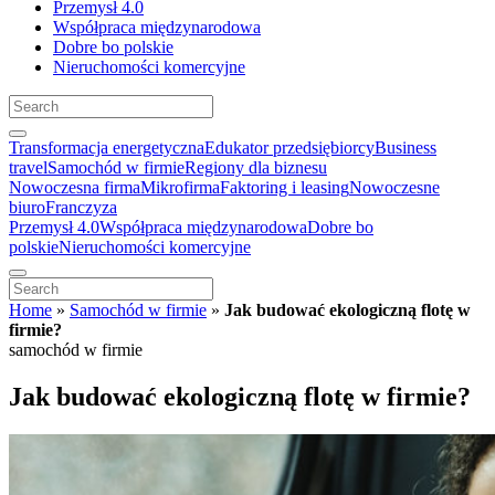
Przemysł 4.0
Współpraca międzynarodowa
Dobre bo polskie
Nieruchomości komercyjne
Transformacja energetyczna
Edukator przedsiębiorcy
Business
travel
Samochód w firmie
Regiony dla biznesu
Nowoczesna firma
Mikrofirma
Faktoring i leasing
Nowoczesne
biuro
Franczyza
Przemysł 4.0
Współpraca międzynarodowa
Dobre bo
polskie
Nieruchomości komercyjne
Home
»
Samochód w firmie
»
Jak budować ekologiczną flotę w
firmie?
samochód w firmie
Jak budować ekologiczną flotę w firmie?