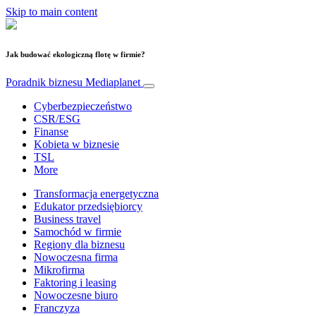
Skip to main content
Jak budować ekologiczną flotę w firmie?
Poradnik biznesu
Mediaplanet
Cyberbezpieczeństwo
CSR/ESG
Finanse
Kobieta w biznesie
TSL
More
Transformacja energetyczna
Edukator przedsiębiorcy
Business travel
Samochód w firmie
Regiony dla biznesu
Nowoczesna firma
Mikrofirma
Faktoring i leasing
Nowoczesne biuro
Franczyza