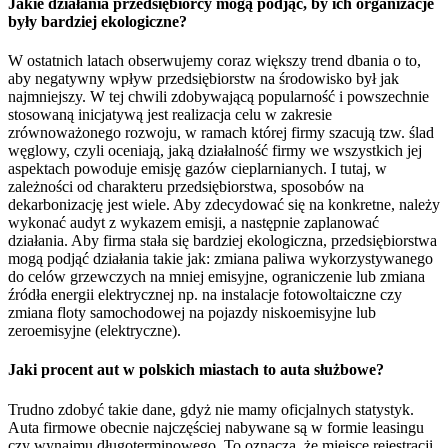
Jakie działania przedsiębiorcy mogą podjąć, by ich organizacje
były bardziej ekologiczne?
W ostatnich latach obserwujemy coraz większy trend dbania o to,
aby negatywny wpływ przedsiębiorstw na środowisko był jak
najmniejszy. W tej chwili zdobywającą popularność i powszechnie
stosowaną inicjatywą jest realizacja celu w zakresie
zrównoważonego rozwoju, w ramach której firmy szacują tzw. ślad
węglowy, czyli oceniają, jaką działalność firmy we wszystkich jej
aspektach powoduje emisję gazów cieplarnianych. I tutaj, w
zależności od charakteru przedsiębiorstwa, sposobów na
dekarbonizację jest wiele. Aby zdecydować się na konkretne, należy
wykonać audyt z wykazem emisji, a następnie zaplanować
działania. Aby firma stała się bardziej ekologiczna, przedsiębiorstwa
mogą podjąć działania takie jak: zmiana paliwa wykorzystywanego
do celów grzewczych na mniej emisyjne, ograniczenie lub zmiana
źródła energii elektrycznej np. na instalacje fotowoltaiczne czy
zmiana floty samochodowej na pojazdy niskoemisyjne lub
zeroemisyjne (elektryczne).
Jaki procent aut w polskich miastach to auta służbowe?
Trudno zdobyć takie dane, gdyż nie mamy oficjalnych statystyk.
Auta firmowe obecnie najczęściej nabywane są w formie leasingu
czy wynajmu długoterminowego. To oznacza, że miejsce rejestracji