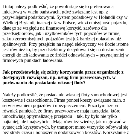
I tutaj należy podkreślić, że powoli staje się to preferowaną
inicjatywą w wielu państwach, gdyż związane jest np. z
przywilejami podatkowymi. System podatkowy w Holandii czy w
Wielkiej Brytanii, inaczej niż w Polsce, widzi emisyjność pojazdu,
dlatego ze względu na finansową korzyść, zarówno dla
przedsiębiorców, jak i użytkowników tych pojazdów w firmie,
zakup zeroemisyjnych pojazdów jest już bardziej opłacalny niż
spalinowych. Przy przejściu na napęd elektryczny we flocie istotne
jest również to, by przedsiębiorcy decydowali się na dostarczenie
energii do ich ładowania ze źródeł odnawialnych – przynajmniej w
firmowych punktach ładowania.
Jak przedstawiają się zalety korzystania przez organizacje z
dostępnych rozwiązań, np. usług firm przewozowych, w
porównaniu do posiadania własnej floty?
Należy podkreślić, że posiadanie własnej floty samochodowej jest
kosztowne i czasochłonne. Firma ponosi koszty związane m.in. z
serwisowaniem pojazdów i ubezpieczeniem. Poza tym trzeba
również pamiętać, że firmy przewozowe mają narzędzia, które
umożliwiają optymalizację przejazdu – tak, by było nie tylko
najtaniej, ale i najszybciej. Mają również wiedzę, jak reagować w
sytuacjach kryzysowych, by transport mimo wszystko odbywał się
bez straty czasu i ponoszenia dodatkowych kosztów. Korzystanie z